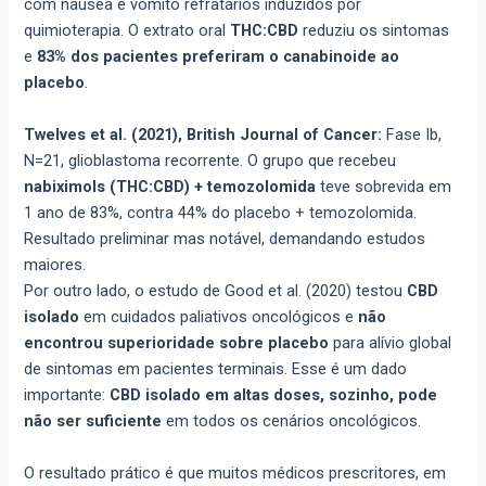
com náusea e vômito refratários induzidos por
quimioterapia. O extrato oral
THC:CBD
reduziu os sintomas
e
83% dos pacientes preferiram o canabinoide ao
placebo
.
Twelves et al. (2021), British Journal of Cancer:
Fase Ib,
N=21, glioblastoma recorrente. O grupo que recebeu
nabiximols (THC:CBD) + temozolomida
teve sobrevida em
1 ano de 83%, contra 44% do placebo + temozolomida.
Resultado preliminar mas notável, demandando estudos
maiores.
Por outro lado, o estudo de Good et al. (2020) testou
CBD
isolado
em cuidados paliativos oncológicos e
não
encontrou superioridade sobre placebo
para alívio global
de sintomas em pacientes terminais. Esse é um dado
importante:
CBD isolado em altas doses, sozinho, pode
não ser suficiente
em todos os cenários oncológicos.
O resultado prático é que muitos médicos prescritores, em