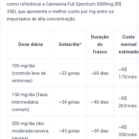
como referência a Cannaviva Full Spectrum 6000mg (R$
350), que apresenta o melhor custo por mg entre os
importados de alta concentração:
Duração
Custo
Dose diária
Gotas/dia*
do
mensal
frasco
estimado
100 mg/dia
~R$
(controle leve de
~23 gotas
~60 dias
175/mês
sintomas)
150 mg/dia (faixa
~R$
intermediária
~34 gotas
~40 dias
263/mês
comum)
200 mg/dia (dor
~R$
moderada/severa,
~45 gotas
~30 dias
350/mês
náusea)