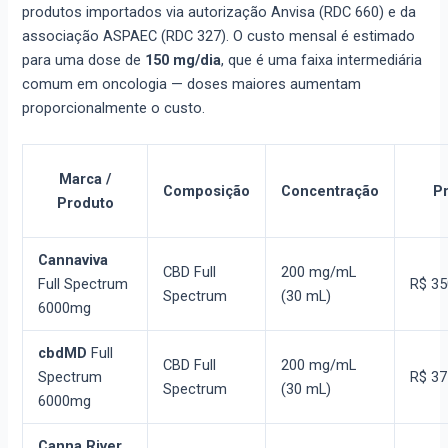
produtos importados via autorização Anvisa (RDC 660) e da
associação ASPAEC (RDC 327). O custo mensal é estimado
para uma dose de
150 mg/dia
, que é uma faixa intermediária
comum em oncologia — doses maiores aumentam
proporcionalmente o custo.
Marca /
Composição
Concentração
P
Produto
Cannaviva
CBD Full
200 mg/mL
Full Spectrum
R$ 35
Spectrum
(30 mL)
6000mg
cbdMD
Full
CBD Full
200 mg/mL
Spectrum
R$ 37
Spectrum
(30 mL)
6000mg
Canna River