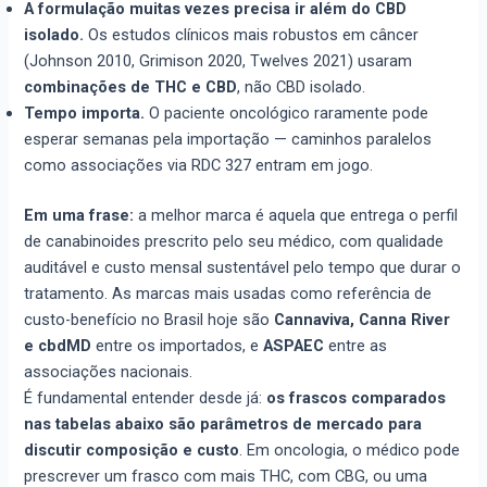
A formulação muitas vezes precisa ir além do CBD
isolado.
Os estudos clínicos mais robustos em câncer
(Johnson 2010, Grimison 2020, Twelves 2021) usaram
combinações de THC e CBD
, não CBD isolado.
Tempo importa.
O paciente oncológico raramente pode
esperar semanas pela importação — caminhos paralelos
como associações via RDC 327 entram em jogo.
Em uma frase:
a melhor marca é aquela que entrega o perfil
de canabinoides prescrito pelo seu médico, com qualidade
auditável e custo mensal sustentável pelo tempo que durar o
tratamento. As marcas mais usadas como referência de
custo-benefício no Brasil hoje são
Cannaviva, Canna River
e cbdMD
entre os importados, e
ASPAEC
entre as
associações nacionais.
É fundamental entender desde já:
os frascos comparados
nas tabelas abaixo são parâmetros de mercado para
discutir composição e custo
. Em oncologia, o médico pode
prescrever um frasco com mais THC, com CBG, ou uma