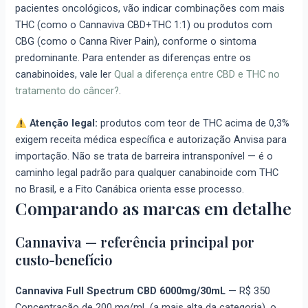
pacientes oncológicos, vão indicar combinações com mais
THC (como o Cannaviva CBD+THC 1:1) ou produtos com
CBG (como o Canna River Pain), conforme o sintoma
predominante. Para entender as diferenças entre os
canabinoides, vale ler
Qual a diferença entre CBD e THC no
tratamento do câncer?
.
Atenção legal:
produtos com teor de THC acima de 0,3%
exigem receita médica específica e autorização Anvisa para
importação. Não se trata de barreira intransponível — é o
caminho legal padrão para qualquer canabinoide com THC
no Brasil, e a Fito Canábica orienta esse processo.
Comparando as marcas em detalhe
Cannaviva — referência principal por
custo-benefício
Cannaviva Full Spectrum CBD 6000mg/30mL
—
R$ 350
Concentração de 200 mg/mL (a mais alta da categoria), o