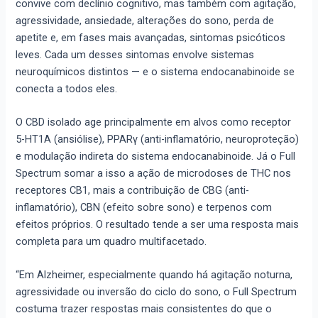
convive com declínio cognitivo, mas também com agitação,
agressividade, ansiedade, alterações do sono, perda de
apetite e, em fases mais avançadas, sintomas psicóticos
leves. Cada um desses sintomas envolve sistemas
neuroquímicos distintos — e o sistema endocanabinoide se
conecta a todos eles.
O CBD isolado age principalmente em alvos como receptor
5-HT1A (ansiólise), PPARγ (anti-inflamatório, neuroproteção)
e modulação indireta do sistema endocanabinoide. Já o Full
Spectrum somar a isso a ação de microdoses de THC nos
receptores CB1, mais a contribuição de CBG (anti-
inflamatório), CBN (efeito sobre sono) e terpenos com
efeitos próprios. O resultado tende a ser uma resposta mais
completa para um quadro multifacetado.
“Em Alzheimer, especialmente quando há agitação noturna,
agressividade ou inversão do ciclo do sono, o Full Spectrum
costuma trazer respostas mais consistentes do que o