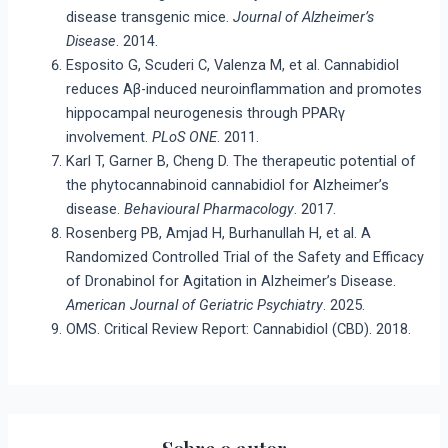
disease transgenic mice.
Journal of Alzheimer’s
Disease
. 2014.
Esposito G, Scuderi C, Valenza M, et al. Cannabidiol
reduces Aβ-induced neuroinflammation and promotes
hippocampal neurogenesis through PPARγ
involvement.
PLoS ONE
. 2011.
Karl T, Garner B, Cheng D. The therapeutic potential of
the phytocannabinoid cannabidiol for Alzheimer’s
disease.
Behavioural Pharmacology
. 2017.
Rosenberg PB, Amjad H, Burhanullah H, et al. A
Randomized Controlled Trial of the Safety and Efficacy
of Dronabinol for Agitation in Alzheimer’s Disease.
American Journal of Geriatric Psychiatry
. 2025.
OMS. Critical Review Report: Cannabidiol (CBD). 2018.