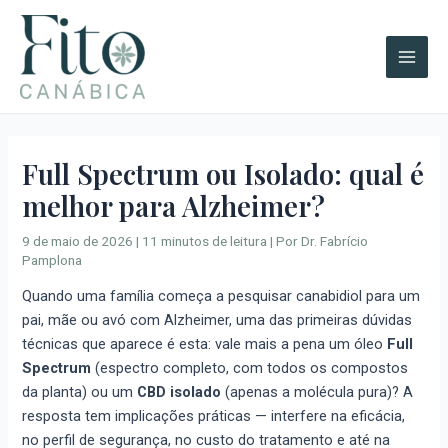
Ir
A
Main
para
r
Men
o
q
conteúdo
u
i
v
Full Spectrum ou Isolado: qual é
o
melhor para Alzheimer?
s
9 de maio de 2026
|
11 minutos de leitura
| Por
Dr. Fabrício
Pamplona
Quando uma família começa a pesquisar canabidiol para um
pai, mãe ou avó com Alzheimer, uma das primeiras dúvidas
técnicas que aparece é esta: vale mais a pena um óleo
Full
Spectrum
(espectro completo, com todos os compostos
da planta) ou um
CBD isolado
(apenas a molécula pura)? A
resposta tem implicações práticas — interfere na eficácia,
no perfil de segurança, no custo do tratamento e até na