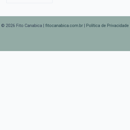
© 2026 Fito Canabica |
fitocanabica.com.br
|
Política de Privacidade