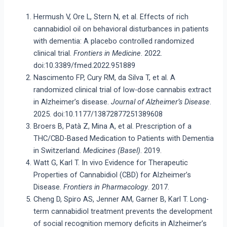
Hermush V, Ore L, Stern N, et al. Effects of rich
cannabidiol oil on behavioral disturbances in patients
with dementia: A placebo controlled randomized
clinical trial.
Frontiers in Medicine
. 2022.
doi:10.3389/fmed.2022.951889
Nascimento FP, Cury RM, da Silva T, et al. A
randomized clinical trial of low-dose cannabis extract
in Alzheimer’s disease.
Journal of Alzheimer’s Disease
.
2025. doi:10.1177/13872877251389608
Broers B, Patà Z, Mina A, et al. Prescription of a
THC/CBD-Based Medication to Patients with Dementia
in Switzerland.
Medicines (Basel)
. 2019.
Watt G, Karl T. In vivo Evidence for Therapeutic
Properties of Cannabidiol (CBD) for Alzheimer’s
Disease.
Frontiers in Pharmacology
. 2017.
Cheng D, Spiro AS, Jenner AM, Garner B, Karl T. Long-
term cannabidiol treatment prevents the development
of social recognition memory deficits in Alzheimer’s