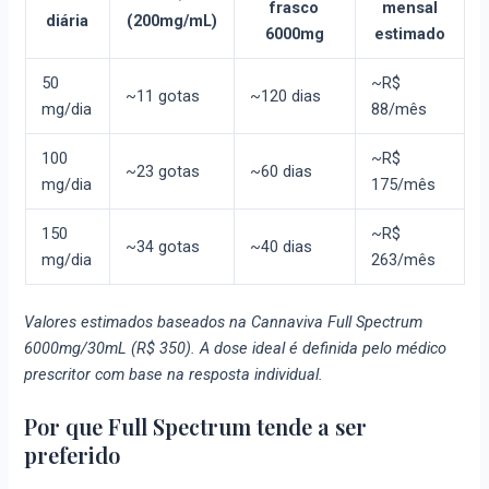
frasco
mensal
diária
(200mg/mL)
6000mg
estimado
50
~R$
~11 gotas
~120 dias
mg/dia
88/mês
100
~R$
~23 gotas
~60 dias
mg/dia
175/mês
150
~R$
~34 gotas
~40 dias
mg/dia
263/mês
Valores estimados baseados na Cannaviva Full Spectrum
6000mg/30mL (R$ 350). A dose ideal é definida pelo médico
prescritor com base na resposta individual.
Por que Full Spectrum tende a ser
preferido