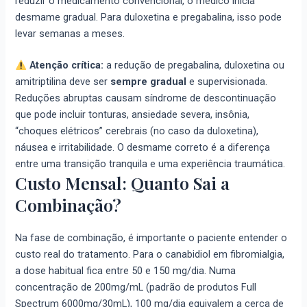
reduzir o medicamento convencional, o médico inicia
desmame gradual. Para duloxetina e pregabalina, isso pode
levar semanas a meses.
Atenção crítica:
a redução de pregabalina, duloxetina ou
amitriptilina deve ser
sempre gradual
e supervisionada.
Reduções abruptas causam síndrome de descontinuação
que pode incluir tonturas, ansiedade severa, insônia,
“choques elétricos” cerebrais (no caso da duloxetina),
náusea e irritabilidade. O desmame correto é a diferença
entre uma transição tranquila e uma experiência traumática.
Custo Mensal: Quanto Sai a
Combinação?
Na fase de combinação, é importante o paciente entender o
custo real do tratamento. Para o canabidiol em fibromialgia,
a dose habitual fica entre 50 e 150 mg/dia. Numa
concentração de 200mg/mL (padrão de produtos Full
Spectrum 6000mg/30mL), 100 mg/dia equivalem a cerca de