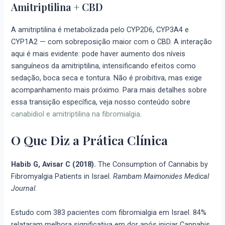
Amitriptilina + CBD
A amitriptilina é metabolizada pelo CYP2D6, CYP3A4 e
CYP1A2 — com sobreposição maior com o CBD. A interação
aqui é mais evidente: pode haver aumento dos níveis
sanguíneos da amitriptilina, intensificando efeitos como
sedação, boca seca e tontura. Não é proibitiva, mas exige
acompanhamento mais próximo. Para mais detalhes sobre
essa transição específica, veja nosso conteúdo sobre
canabidiol e amitriptilina na fibromialgia
.
O Que Diz a Prática Clínica
Habib G, Avisar C (2018).
The Consumption of Cannabis by
Fibromyalgia Patients in Israel.
Rambam Maimonides Medical
Journal
.
Estudo com 383 pacientes com fibromialgia em Israel. 84%
relataram melhora significativa em dor após iniciar Cannabis