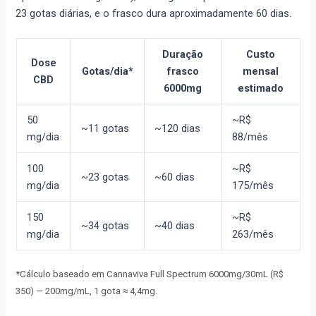
23 gotas diárias, e o frasco dura aproximadamente 60 dias.
Duração
Custo
Dose
Gotas/dia*
frasco
mensal
CBD
6000mg
estimado
50
~R$
~11 gotas
~120 dias
mg/dia
88/mês
100
~R$
~23 gotas
~60 dias
mg/dia
175/mês
150
~R$
~34 gotas
~40 dias
mg/dia
263/mês
*Cálculo baseado em Cannaviva Full Spectrum 6000mg/30mL (R$
350) — 200mg/mL, 1 gota ≈ 4,4mg.