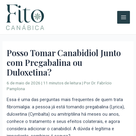
Ir
A
Main
para
r
Men
o
q
conteúdo
u
i
v
Posso Tomar Canabidiol Junto
o
com Pregabalina ou
s
Duloxetina?
6 de maio de 2026
|
11 minutos de leitura
| Por
Dr. Fabrício
Pamplona
Essa é uma das perguntas mais frequentes de quem trata
fibromialgia: a pessoa já está tomando pregabalina (Lyrica),
duloxetina (Cymbalta) ou amitriptilina há meses ou anos,
conhece o tratamento e seus efeitos colaterais, e agora
considera adicionar o canabidiol. A dúvida é legítima e