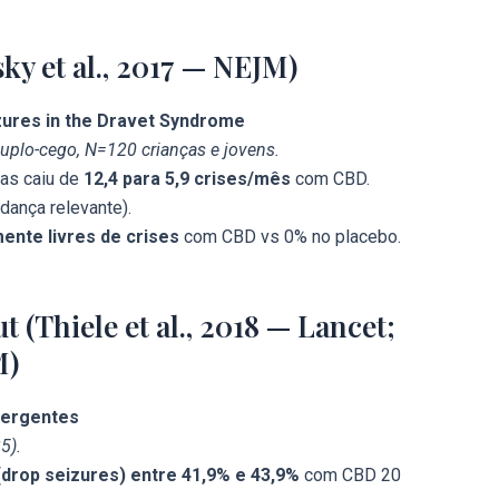
.
y et al., 2017 — NEJM)
izures in the Dravet Syndrome
uplo-cego, N=120 crianças e jovens.
vas caiu de
12,4 para 5,9 crises/mês
com CBD.
dança relevante).
ente livres de crises
com CBD vs 0% no placebo.
(Thiele et al., 2018 — Lancet;
M)
ergentes
5).
(drop seizures) entre 41,9% e 43,9%
com CBD 20