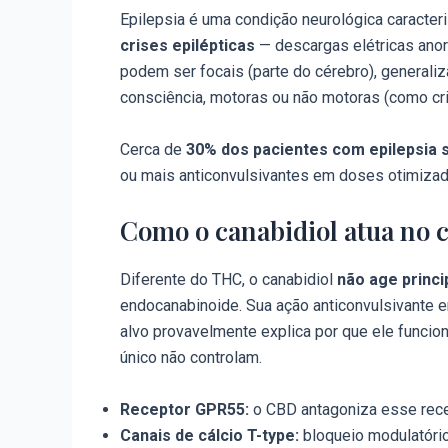
Epilepsia é uma condição neurológica caracter
crises epilépticas
— descargas elétricas anor
podem ser focais (parte do cérebro), general
consciência, motoras ou não motoras (como cr
Cerca de
30% dos pacientes com epilepsia s
ou mais anticonvulsivantes em doses otimizad
Como o canabidiol atua no c
Diferente do THC, o canabidiol
não age princ
endocanabinoide. Sua ação anticonvulsivante e
alvo provavelmente explica por que ele func
único não controlam.
Receptor GPR55:
o CBD antagoniza esse recep
Canais de cálcio T-type:
bloqueio modulatório