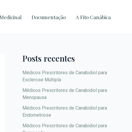
A
r
Medicinal
Documentação
A Fito Canábica
q
u
i
v
Posts recentes
o
s
Médicos Prescritores de Canabidiol para
Esclerose Múltipla
Médicos Prescritores de Canabidiol para
Menopausa
Médicos Prescritores de Canabidiol para
Endometriose
Médicos Prescritores de Canabidiol para