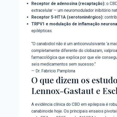
Receptor de adenosina (recaptação):
o CBD
extracelular — um neuromodulador inibitório nat
Receptor 5-HT1A (serotoninérgico):
contrib
TRPV1 e modulação de inflamação neurona
epilépticas.
“O canabidiol não é um anticonvulsivante ‘a 
completamente diferente do clobazam, valproat
farmacológica que explica por que ele consegue
seis medicamentos sem sucesso.”
— Dr. Fabrício Pamplona
O que dizem os estudos
Lennox-Gastaut e Esc
A evidência clínica do CBD em epilepsia é rob
canabinoide hoje. Os principais ensaios pivo