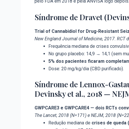
pelo FDA em 2018 e pela ANVISA logo depois
Síndrome de Dravet (Devinsk
Trial of Cannabidiol for Drug-Resistant Se
New England Journal of Medicine, 2017. RCT d
Frequência mediana de crises convulsi
No grupo placebo: 14,9 → 14,1 (sem mu
5% dos pacientes ficaram completam
Dose: 20 mg/kg/dia (CBD purificado).
Síndrome de Lennox-Gastaut 
Devinsky et al., 2018 — NEJ
GWPCARE3 e GWPCARE4 — dois RCTs conv
The Lancet, 2018 (N=171) e NEJM, 2018 (N=22
Redução mediana de
crises de queda 