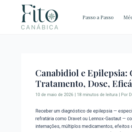
Ir
para
Passo a Passo
Méd
o
conteúdo
Canabidiol e Epilepsia:
Tratamento, Dose, Eficá
10 de maio de 2026
|
18 minutos de leitura
| Por
D
Receber um diagnóstico de epilepsia — espec
refratária como Dravet ou Lennox-Gastaut — col
internações, múltiplos medicamentos, efeitos c