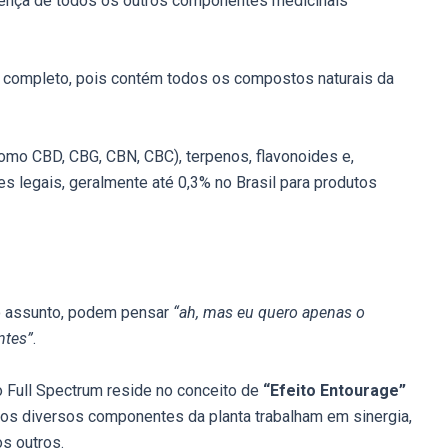
ença de todos os outros componentes medicinais
 completo, pois contém todos os compostos naturais da
omo CBD, CBG, CBN, CBC), terpenos, flavonoides e,
es legais, geralmente até 0,3% no Brasil para produtos
o assunto, podem pensar
“ah, mas eu quero apenas o
ntes”
.
o Full Spectrum reside no conceito de
“Efeito Entourage”
e os diversos componentes da planta trabalham em sinergia,
os outros.