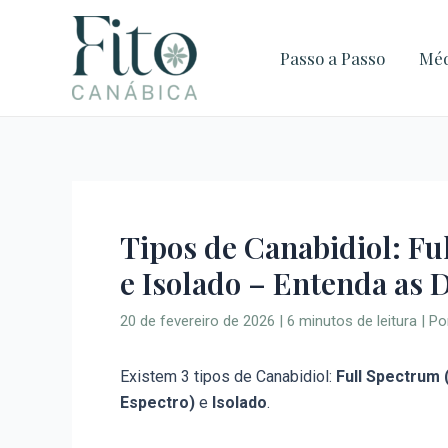
Ir
para
Passo a Passo
Méd
o
conteúdo
Tipos de Canabidiol: F
e Isolado – Entenda as 
20 de fevereiro de 2026
|
6 minutos de leitura
| P
Existem 3 tipos de Canabidiol:
Full Spectrum
Espectro)
e
Isolado
.