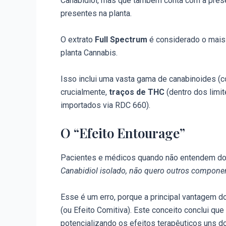
Canabidiol, mas que também conta com a pres
presentes na planta.
O extrato
Full Spectrum
é considerado o mais
planta Cannabis.
Isso inclui uma vasta gama de canabinoides (c
crucialmente,
traços de THC
(dentro dos limit
importados via RDC 660).
O “Efeito Entourage”
Pacientes e médicos quando não entendem d
Canabidiol isolado, não quero outros compone
Esse é um erro, porque a principal vantagem d
(ou Efeito Comitiva). Este conceito conclui qu
potencializando os efeitos terapêuticos uns d