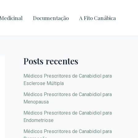
A
r
Medicinal
Documentação
A Fito Canábica
q
u
i
v
Posts recentes
o
s
Médicos Prescritores de Canabidiol para
Esclerose Múltipla
Médicos Prescritores de Canabidiol para
Menopausa
Médicos Prescritores de Canabidiol para
Endometriose
Médicos Prescritores de Canabidiol para