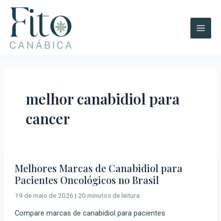
Ir
A
Main
para
r
Men
o
q
conteúdo
u
i
v
o
melhor canabidiol para
s
cancer
Melhores Marcas de Canabidiol para
Melhores
Pacientes Oncológicos no Brasil
Marcas
de
19 de maio de 2026
|
20 minutos de leitura
Canabidiol
Compare marcas de canabidiol para pacientes
para