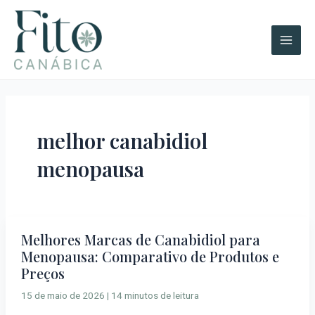
Ir
A
Main
para
r
Men
o
q
conteúdo
u
i
v
o
melhor canabidiol
s
menopausa
Melhores Marcas de Canabidiol para
Melhores
Menopausa: Comparativo de Produtos e
Marcas
Preços
de
Canabidiol
15 de maio de 2026
|
14 minutos de leitura
para