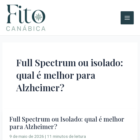
Ir
A
Main
para
r
Men
o
q
conteúdo
u
i
v
o
Full Spectrum ou isolado:
s
qual é melhor para
Alzheimer?
Full Spectrum ou Isolado: qual é melhor
Full
para Alzheimer?
Spectrum
ou
9 de maio de 2026
|
11 minutos de leitura