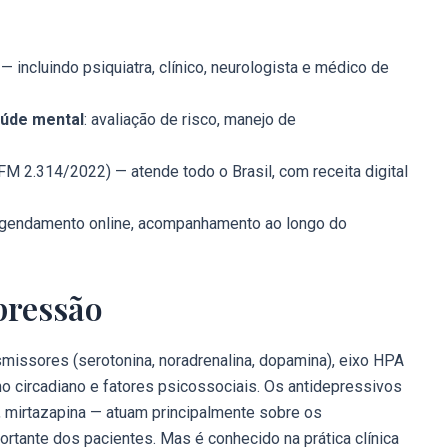
 incluindo psiquiatra, clínico, neurologista e médico de
aúde mental
: avaliação de risco, manejo de
M 2.314/2022) — atende todo o Brasil, com receita digital
agendamento online, acompanhamento ao longo do
pressão
smissores (serotonina, noradrenalina, dopamina), eixo HPA
tmo circadiano e fatores psicossociais. Os antidepressivos
a, mirtazapina — atuam principalmente sobre os
rtante dos pacientes. Mas é conhecido na prática clínica