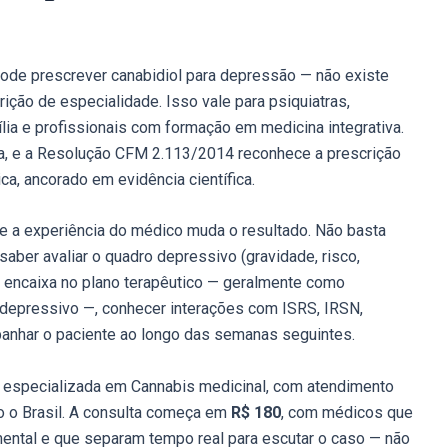
ode prescrever canabidiol para depressão — não existe
trição de especialidade. Isso vale para psiquiatras,
ília e profissionais com formação em medicina integrativa.
a, e a Resolução CFM 2.113/2014 reconhece a prescrição
a, ancorado em evidência científica.
e a experiência do médico muda o resultado. Não basta
 saber avaliar o quadro depressivo (gravidade, risco,
 encaixa no plano terapêutico — geralmente como
tidepressivo —, conhecer interações com ISRS, IRSN,
mpanhar o paciente ao longo das semanas seguintes.
ica especializada em Cannabis medicinal, com atendimento
do o Brasil. A consulta começa em
R$ 180
, com médicos que
ntal e que separam tempo real para escutar o caso — não