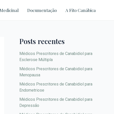
A
Medicinal
Documentação
A Fito Canábica
r
q
u
i
Posts recentes
v
o
Médicos Prescritores de Canabidiol para
Esclerose Múltipla
s
Médicos Prescritores de Canabidiol para
Menopausa
Médicos Prescritores de Canabidiol para
Endometriose
Médicos Prescritores de Canabidiol para
Depressão