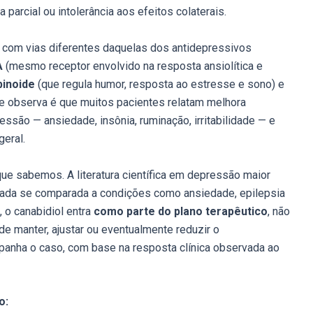
 parcial ou intolerância aos efeitos colaterais.
e com vias diferentes daquelas dos antidepressivos
A
(mesmo receptor envolvido na resposta ansiolítica e
inoide
(que regula humor, resposta ao estresse e sono) e
 se observa é que muitos pacientes relatam melhora
ssão — ansiedade, insônia, ruminação, irritabilidade — e
geral.
que sabemos. A literatura científica em depressão maior
tada se comparada a condições como ansiedade, epilepsia
, o canabidiol entra
como parte do plano terapêutico
, não
de manter, ajustar ou eventualmente reduzir o
anha o caso, com base na resposta clínica observada ao
o: