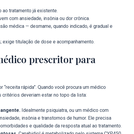
 ao tratamento já existente.
em com ansiedade, insônia ou dor crônica.
isão médica — desmame, quando indicado, é gradual e
 exige titulação de dose e acompanhamento.
édico prescritor para
r “receita rápida”. Quando você procura um médico
 critérios deveriam estar no topo da lista:
rangente.
Idealmente psiquiatra, ou um médico com
siedade, insônia e transtornos de humor. Ele precisa
, comorbidades e qualidade da resposta atual ao tratamento.
ntosas.
Canabidiol é metabolizado pelo sistema CYP450,