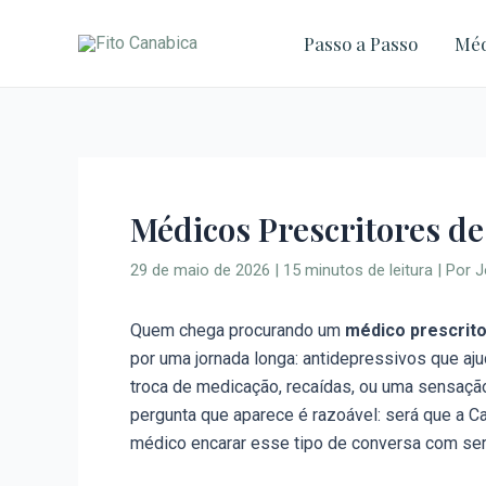
Ir
para
Passo a Passo
Méd
o
conteúdo
Médicos Prescritores d
29 de maio de 2026
|
15 minutos de leitura
| Por
J
Quem chega procurando um
médico prescrito
por uma jornada longa: antidepressivos que ajud
troca de medicação, recaídas, ou uma sensação 
pergunta que aparece é razoável: será que a Ca
médico encarar esse tipo de conversa com se