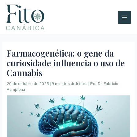
Ir
A
Main
para
r
Men
o
q
conteúdo
u
i
v
Farmacogenética: o gene da
o
curiosidade influencia o uso de
s
Cannabis
20 de outubro de 2025
|
9 minutos de leitura
| Por
Dr. Fabrício
Pamplona