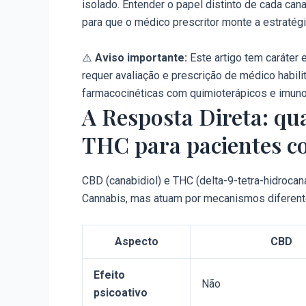
isolado. Entender o papel distinto de cada can
para que o médico prescritor monte a estratég
⚠️
Aviso importante:
Este artigo tem caráter
requer avaliação e prescrição de médico habil
farmacocinéticas com quimioterápicos e imun
A Resposta Direta: qua
THC para pacientes c
CBD (canabidiol) e THC (delta-9-tetra-hidroca
Cannabis, mas atuam por mecanismos diferentes
Aspecto
CBD
Efeito
Não
psicoativo