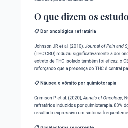
O que dizem os estudo
📋 Dor oncológica refratária
Johnson JR et al. (2010),
Journal of Pain an
(THC:CBD) reduziu significativamente a dor onco
extrato de THC isolado também foi eficaz; o C
reforçando que a presença do THC é central par
📋 Náusea e vômito por quimioterapia
Grimison P et al. (2020),
Annals of Oncology
, 
refratários induzidos por quimioterapia. 83% 
resultado expressivo em sintoma frequentemen
📋 Glioblastoma recorrente