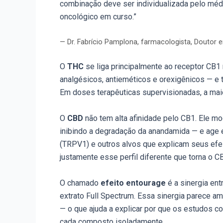
combinação deve ser individualizada pelo mé
oncológico em curso.”
— Dr. Fabrício Pamplona, farmacologista, Doutor 
O
THC
se liga principalmente ao receptor CB1 
analgésicos, antieméticos e orexigênicos — e
Em doses terapêuticas supervisionadas, a maio
O
CBD
não tem alta afinidade pelo CB1. Ele m
inibindo a degradação da anandamida — e age 
(TRPV1) e outros alvos que explicam seus efeit
justamente esse perfil diferente que torna o 
O chamado
efeito entourage
é a sinergia en
extrato Full Spectrum. Essa sinergia parece a
— o que ajuda a explicar por que os estudo
cada composto isoladamente.