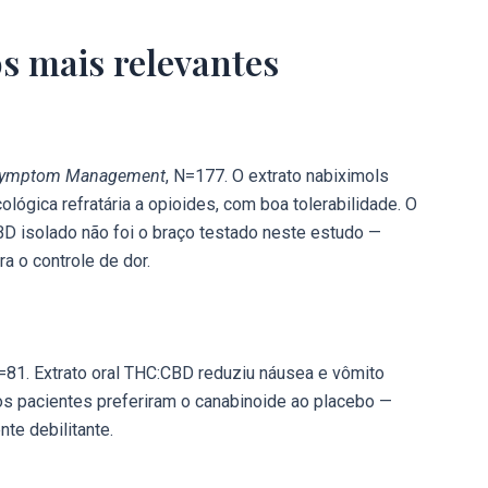
s mais relevantes
d Symptom Management
, N=177. O extrato nabiximols
lógica refratária a opioides, com boa tolerabilidade. O
BD isolado não foi o braço testado neste estudo —
a o controle de dor.
N=81. Extrato oral THC:CBD reduziu náusea e vômito
dos pacientes preferiram o canabinoide ao placebo —
te debilitante.