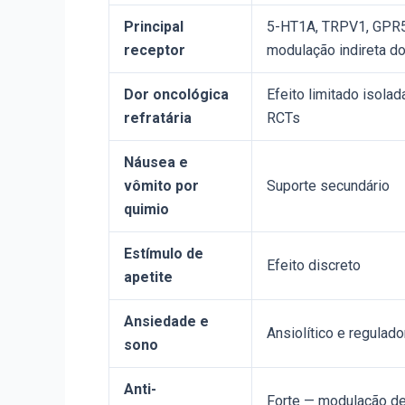
Principal
5-HT1A, TRPV1, GPR5
receptor
modulação indireta d
Dor oncológica
Efeito limitado isol
refratária
RCTs
Náusea e
vômito por
Suporte secundário
quimio
Estímulo de
Efeito discreto
apetite
Ansiedade e
Ansiolítico e regulad
sono
Anti-
Forte — modulação de