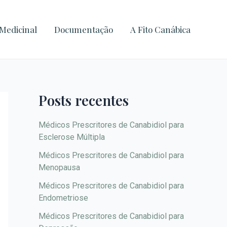
A
r
Medicinal
Documentação
A Fito Canábica
q
u
i
v
Posts recentes
o
s
Médicos Prescritores de Canabidiol para
Esclerose Múltipla
Médicos Prescritores de Canabidiol para
Menopausa
Médicos Prescritores de Canabidiol para
Endometriose
Médicos Prescritores de Canabidiol para