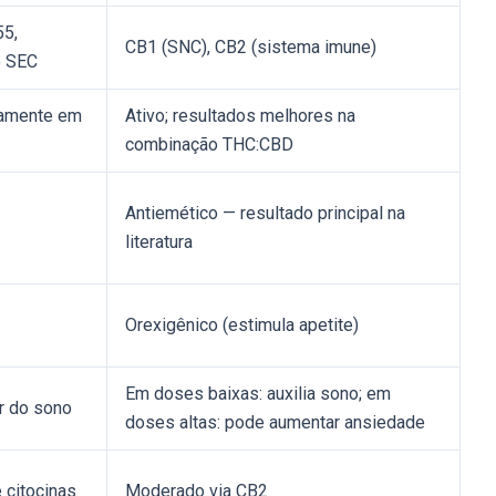
5,
CB1 (SNC), CB2 (sistema imune)
o SEC
adamente em
Ativo; resultados melhores na
combinação THC:CBD
Antiemético — resultado principal na
literatura
Orexigênico (estimula apetite)
Em doses baixas: auxilia sono; em
or do sono
doses altas: pode aumentar ansiedade
 citocinas
Moderado via CB2