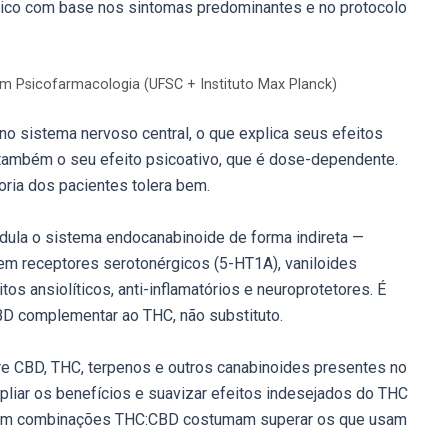
dico com base nos sintomas predominantes e no protocolo
em Psicofarmacologia (UFSC + Instituto Max Planck)
no sistema nervoso central, o que explica seus efeitos
 também o seu efeito psicoativo, que é dose-dependente.
ria dos pacientes tolera bem.
odula o sistema endocanabinoide de forma indireta —
em receptores serotonérgicos (5-HT1A), vaniloides
os ansiolíticos, anti-inflamatórios e neuroprotetores. É
CBD complementar ao THC, não substituto.
tre CBD, THC, terpenos e outros canabinoides presentes no
mpliar os benefícios e suavizar efeitos indesejados do THC
s com combinações THC:CBD costumam superar os que usam