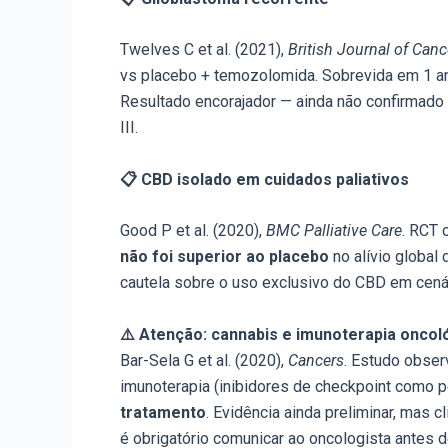
Twelves C et al. (2021),
British Journal of Canc
vs placebo + temozolomida. Sobrevida em 1 an
Resultado encorajador — ainda não confirmado
III.
📋 CBD isolado em cuidados paliativos
Good P et al. (2020),
BMC Palliative Care
. RCT 
não foi superior ao placebo
no alívio global
cautela sobre o uso exclusivo do CBD em cená
⚠️ Atenção: cannabis e imunoterapia oncol
Bar-Sela G et al. (2020),
Cancers
. Estudo obser
imunoterapia (inibidores de checkpoint como
tratamento
. Evidência ainda preliminar, mas 
é obrigatório comunicar ao oncologista antes de