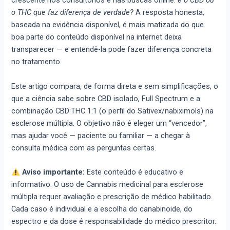
crescente nos consultórios e nas buscas online:
é o CBD ou
o THC que faz diferença de verdade?
A resposta honesta,
baseada na evidência disponível, é mais matizada do que
boa parte do conteúdo disponível na internet deixa
transparecer — e entendê-la pode fazer diferença concreta
no tratamento.
Este artigo compara, de forma direta e sem simplificações, o
que a ciência sabe sobre CBD isolado, Full Spectrum e a
combinação CBD:THC 1:1 (o perfil do Sativex/nabiximols) na
esclerose múltipla. O objetivo não é eleger um “vencedor”,
mas ajudar você — paciente ou familiar — a chegar à
consulta médica com as perguntas certas.
Aviso importante:
Este conteúdo é educativo e
informativo. O uso de Cannabis medicinal para esclerose
múltipla requer avaliação e prescrição de médico habilitado.
Cada caso é individual e a escolha do canabinoide, do
espectro e da dose é responsabilidade do médico prescritor.