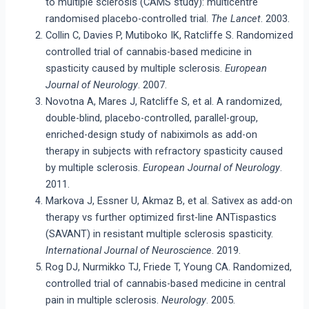
to multiple sclerosis (CAMS study): multicentre
randomised placebo-controlled trial.
The Lancet
. 2003.
Collin C, Davies P, Mutiboko IK, Ratcliffe S. Randomized
controlled trial of cannabis-based medicine in
spasticity caused by multiple sclerosis.
European
Journal of Neurology
. 2007.
Novotna A, Mares J, Ratcliffe S, et al. A randomized,
double-blind, placebo-controlled, parallel-group,
enriched-design study of nabiximols as add-on
therapy in subjects with refractory spasticity caused
by multiple sclerosis.
European Journal of Neurology
.
2011.
Markova J, Essner U, Akmaz B, et al. Sativex as add-on
therapy vs further optimized first-line ANTispastics
(SAVANT) in resistant multiple sclerosis spasticity.
International Journal of Neuroscience
. 2019.
Rog DJ, Nurmikko TJ, Friede T, Young CA. Randomized,
controlled trial of cannabis-based medicine in central
pain in multiple sclerosis.
Neurology
. 2005.