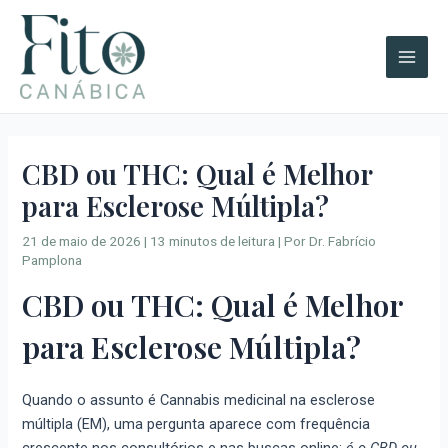
Ir
A
Main
para
r
Men
o
q
conteúdo
u
i
v
CBD ou THC: Qual é Melhor
o
para Esclerose Múltipla?
s
21 de maio de 2026
|
13 minutos de leitura
| Por
Dr. Fabrício
Pamplona
CBD ou THC: Qual é Melhor
para Esclerose Múltipla?
Quando o assunto é Cannabis medicinal na esclerose
múltipla (EM), uma pergunta aparece com frequência