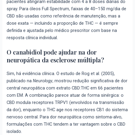
pacientes atingiram estabilidade com 4 a 8 doses diárias do
spray. Para óleos Full Spectrum, faixas de 40–150 mg/dia de
CBD são usadas como referência de manutenção, mas a
dose exata — incluindo a proporção de THC — é sempre
definida e ajustada pelo médico prescritor com base na
resposta clínica individual.
O canabidiol pode ajudar na dor
neuropática da esclerose múltipla?
Sim, há evidência clínica. O estudo de Rog et al. (2005),
publicado na
Neurology
, mostrou redução significativa de dor
central neuropática com extrato CBD:THC em 66 pacientes
com EM. A combinação parece atuar de forma sinérgica: o
CBD modula receptores TRPV1 (envolvidos na transmissão
da dor), enquanto o THC age nos receptores CB1 do sistema
nervoso central. Para dor neuropática como sintoma-alvo,
formulações com THC tendem a ter vantagem sobre o CBD
isolado.