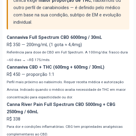
clínica exige
maior proporção de THC
, nabiximols ou
outro perfil de canabinoides — é definido pelo médico
com base na sua condição, subtipo de EM e evolução
individual.
Cannaviva Full Spectrum CBD 6000mg / 30mL
R$ 350
— 200mg/mL (1 gota ≈ 4,4mg)
Referência para dose de CBD em Full Spectrum. A 100mg/dia: frasco dura
~60 dias → ~R$ 175/mês.
Cannaviva CBD + THC (600mg + 600mg / 30mL)
R$ 450
— proporção 1:1
Perfil mais próximo ao nabiximols. Requer receita médica e autorização
Anvisa. Indicado quando o médico avalia necessidade de THC em maior
concentração para espasticidade ou dor.
Canna River Pain Full Spectrum CBD 5000mg + CBG
2500mg / 60mL
R$ 338
Para dor e condições inflamatórias. CBG tem propriedades analgésicas
complementares ao CBD.