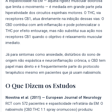
A espasticidade na EM — aquela rigidez muscular dolorosa
que limita o movimento — é mediada em grande parte pela
hiperatividade dos circuitos espinhais motores. O THC, via
receptores CB1, atua diretamente na inibição dessas vias. O
CBD contribui com anti-inflamação e pode potencializar o
THC por efeito entourage, mas não substitui sua ação nos
receptores CB1 quando o objetivo é relaxamento muscular
imediato.
Já para sintomas como ansiedade, distúrbios do sono de
origem não espástica e neuroinflamação crônica, o CBD tem
papel mais direto e é frequentemente parte do protocolo
terapêutico mesmo em pacientes que já usam nabiximols.
O Que Dizem os Estudos
Novotna et al. (2011) — European Journal of Neurology
RCT com 572 pacientes e espasticidade refratária da EM. O
nabiximols (CBD:THC 1:1 spray oromucoso) produziu