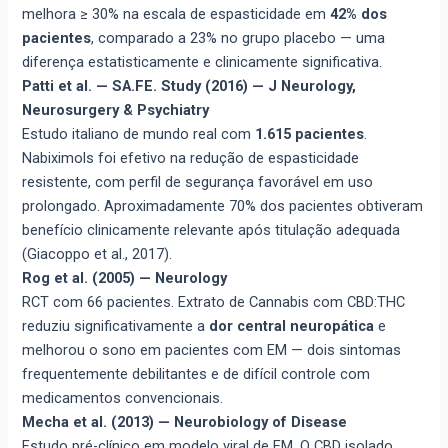
melhora ≥ 30% na escala de espasticidade em
42% dos
pacientes
, comparado a 23% no grupo placebo — uma
diferença estatisticamente e clinicamente significativa.
Patti et al. — SA.FE. Study (2016) — J Neurology,
Neurosurgery & Psychiatry
Estudo italiano de mundo real com
1.615 pacientes
.
Nabiximols foi efetivo na redução de espasticidade
resistente, com perfil de segurança favorável em uso
prolongado. Aproximadamente 70% dos pacientes obtiveram
benefício clinicamente relevante após titulação adequada
(Giacoppo et al., 2017).
Rog et al. (2005) — Neurology
RCT com 66 pacientes. Extrato de Cannabis com CBD:THC
reduziu significativamente a
dor central neuropática
e
melhorou o sono em pacientes com EM — dois sintomas
frequentemente debilitantes e de difícil controle com
medicamentos convencionais.
Mecha et al. (2013) — Neurobiology of Disease
Estudo pré-clínico em modelo viral de EM. O CBD isolado