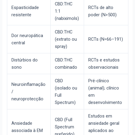
CBD:THC
Espasticidade
RCTs de alto
1:1
resistente
poder (N>500)
(nabiximols)
CBD:THC
Dor neuropática
(extrato ou
RCTs (N=66–191)
central
spray)
Distúrbios do
CBD:THC
RCTs e estudos
sono
combinado
observacionais
CBD
Pré-clínico
Neuroinflamação
(isolado ou
(animal); clínico
/
Full
em
neuroprotecção
Spectrum)
desenvolvimento
Estudos em
CBD (Full
Ansiedade
ansiedade geral
Spectrum
associada à EM
aplicados ao
preferido)