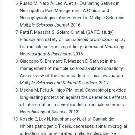
Russo M, Naro A, Leo A, et al. Evaluating Sativex in
Neuropathic Pain Management: A Clinical and
Neurophysiological Assessment in Multiple Sclerosis.
Multiple Sclerosis Journal
. 2016.
Patti F, Messina S, Solaro C, et al. (SA.FE. study).
Efficacy and safety of cannabinoid oromucosal spray
for multiple sclerosis spasticity.
Journal of Neurology,
Neurosurgery & Psychiatry
. 2016.
Giacoppo S, Bramanti P, Mazzon E. Sativex in the
management of multiple sclerosis-related spasticity:
An overview of the last decade of clinical evaluation.
Multiple Sclerosis and Related Disorders
. 2017.
Mecha M, Feliu A, Inigo PM, et al. Cannabidiol provides
long-lasting protection against the deleterious effects
of inflammation in a viral model of multiple sclerosis.
Neurobiology of Disease
. 2013.
Kozela E, Lev N, Kaushansky N, et al. Cannabidiol
inhibits pathogenic T cells, decreases spinal microglial
activation and ameliorates multiple sclerosis-like