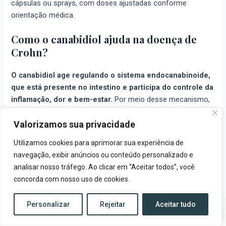
cápsulas ou sprays, com doses ajustadas conforme
orientação médica.
Como o canabidiol ajuda na doença de
Crohn?
O canabidiol age regulando o sistema endocanabinoide,
que está presente no intestino e participa do controle da
inflamação, dor e bem-estar.
Por meio desse mecanismo,
o CBD diminui os processos inflamatórios, reduz a
Valorizamos sua privacidade
percepção da dor abdominal, suaviza náuseas e contribui
para uma digestão mais estável. Para muitos, isso significa
Utilizamos cookies para aprimorar sua experiência de
menos crises e uma vida mais equilibrada, sempre com
navegação, exibir anúncios ou conteúdo personalizado e
acompanhamento profissional.
analisar nosso tráfego. Ao clicar em “Aceitar todos”, você
concorda com nosso uso de cookies.
Quais os efeitos colaterais do canabidiol?
Personalizar
Rejeitar
Aceitar tudo
Entrar em Contato
Na maioria dos casos, os efeitos colaterais do canabidiol
são leves e transitórios. Os mais comuns incluem boca