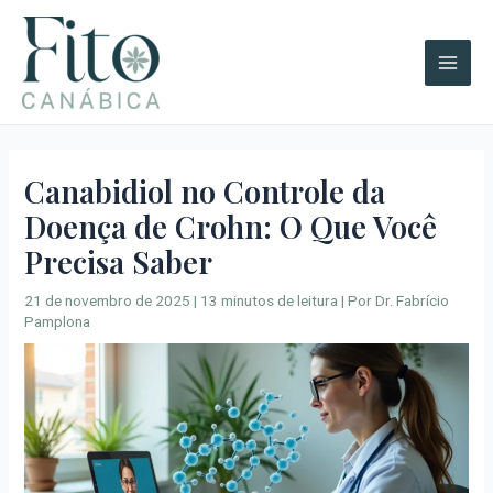
Ir
A
Main
para
r
Men
o
q
conteúdo
u
i
v
Canabidiol no Controle da
o
Doença de Crohn: O Que Você
s
Precisa Saber
21 de novembro de 2025
|
13 minutos de leitura
| Por
Dr. Fabrício
Pamplona