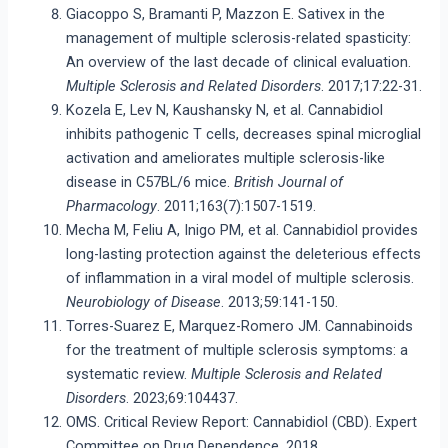
Giacoppo S, Bramanti P, Mazzon E. Sativex in the
management of multiple sclerosis-related spasticity:
An overview of the last decade of clinical evaluation.
Multiple Sclerosis and Related Disorders
. 2017;17:22-31.
Kozela E, Lev N, Kaushansky N, et al. Cannabidiol
inhibits pathogenic T cells, decreases spinal microglial
activation and ameliorates multiple sclerosis-like
disease in C57BL/6 mice.
British Journal of
Pharmacology
. 2011;163(7):1507-1519.
Mecha M, Feliu A, Inigo PM, et al. Cannabidiol provides
long-lasting protection against the deleterious effects
of inflammation in a viral model of multiple sclerosis.
Neurobiology of Disease
. 2013;59:141-150.
Torres-Suarez E, Marquez-Romero JM. Cannabinoids
for the treatment of multiple sclerosis symptoms: a
systematic review.
Multiple Sclerosis and Related
Disorders
. 2023;69:104437.
OMS. Critical Review Report: Cannabidiol (CBD). Expert
Committee on Drug Dependence. 2018.