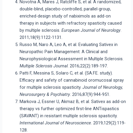
Novotna A, Mares J, Ratcliffe S, et al. A randomized,
double-blind, placebo-controlled, parallel-group,
enriched-design study of nabiximols as add-on
therapy in subjects with refractory spasticity caused
by multiple sclerosis.
European Journal of Neurology
.
2011;18(9):1122-1131.
Russo M, Naro A, Leo A, et al. Evaluating Sativex in
Neuropathic Pain Management: A Clinical and
Neurophysiological Assessment in Multiple Sclerosis.
Multiple Sclerosis Journal
. 2016;22(2):189-197.
Patti F, Messina S, Solaro C, et al. (SA.FE. study).
Efficacy and safety of cannabinoid oromucosal spray
for multiple sclerosis spasticity.
Journal of Neurology,
Neurosurgery & Psychiatry
. 2016;87(9):944-951.
Markova J, Essner U, Akmaz B, et al. Sativex as add-on
therapy vs further optimized first-line ANTispastics
(SAVANT) in resistant multiple sclerosis spasticity.
International Journal of Neuroscience
. 2019;129(2):119-
128.