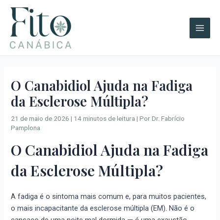
Ir
A
Main
para
r
Men
o
q
conteúdo
u
i
v
O Canabidiol Ajuda na Fadiga
o
da Esclerose Múltipla?
s
21 de maio de 2026
|
14 minutos de leitura
| Por
Dr. Fabrício
Pamplona
O Canabidiol Ajuda na Fadiga
da Esclerose Múltipla?
A fadiga é o sintoma mais comum e, para muitos pacientes,
o mais incapacitante da esclerose múltipla (EM). Não é o