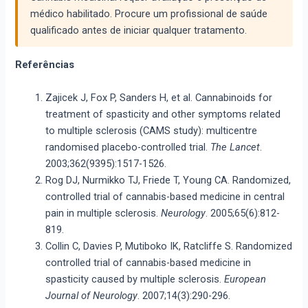
médico habilitado. Procure um profissional de saúde
qualificado antes de iniciar qualquer tratamento.
Referências
Zajicek J, Fox P, Sanders H, et al. Cannabinoids for
treatment of spasticity and other symptoms related
to multiple sclerosis (CAMS study): multicentre
randomised placebo-controlled trial.
The Lancet
.
2003;362(9395):1517-1526.
Rog DJ, Nurmikko TJ, Friede T, Young CA. Randomized,
controlled trial of cannabis-based medicine in central
pain in multiple sclerosis.
Neurology
. 2005;65(6):812-
819.
Collin C, Davies P, Mutiboko IK, Ratcliffe S. Randomized
controlled trial of cannabis-based medicine in
spasticity caused by multiple sclerosis.
European
Journal of Neurology
. 2007;14(3):290-296.