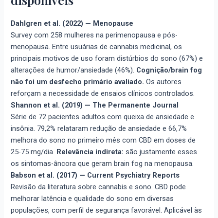
Dahlgren et al. (2022) — Menopause
Survey com 258 mulheres na perimenopausa e pós-
menopausa. Entre usuárias de cannabis medicinal, os
principais motivos de uso foram distúrbios do sono (67%) e
alterações de humor/ansiedade (46%).
Cognição/brain fog
não foi um desfecho primário avaliado.
Os autores
reforçam a necessidade de ensaios clínicos controlados.
Shannon et al. (2019) — The Permanente Journal
Série de 72 pacientes adultos com queixa de ansiedade e
insônia. 79,2% relataram redução de ansiedade e 66,7%
melhora do sono no primeiro mês com CBD em doses de
25-75 mg/dia.
Relevância indireta:
são justamente esses
os sintomas-âncora que geram brain fog na menopausa.
Babson et al. (2017) — Current Psychiatry Reports
Revisão da literatura sobre cannabis e sono. CBD pode
melhorar latência e qualidade do sono em diversas
populações, com perfil de segurança favorável. Aplicável às