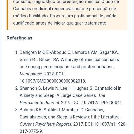
consulta, diagnóstico ou prescrição médica. O uso de
Cannabis medicinal requer avaliação e prescrição de
médico habilitado. Procure um profissional de saúde
qualificado antes de iniciar qualquer tratamento.
Referências
Dahlgren MK, El-Abboud C, Lambros AM, Sagar KA,
Smith RT, Gruber SA. A survey of medical cannabis
use during perimenopause and postmenopause.
Menopause
. 2022. DOI:
10.1097/GME.0000000000002018.
Shannon S, Lewis N, Lee H, Hughes S. Cannabidiol in
Anxiety and Sleep: A Large Case Series.
The
Permanente Journal
. 2019. DOI: 10.7812/TPP/18-041.
Babson KA, Sottile J, Morabito D. Cannabis,
Cannabinoids, and Sleep: a Review of the Literature.
Current Psychiatry Reports
. 2017. DOI: 10.1007/s11920-
017-0775-9.