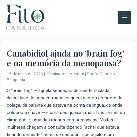
Ir
A
Main
para
r
Men
o
q
conteúdo
u
i
v
Canabidiol ajuda no ‘brain fog’
o
e na memória da menopausa?
s
15 de maio de 2026
|
10 minutos de leitura
| Por
Dr. Fabrício
Pamplona
O “brain fog” — aquela sensação de mente nublada,
dificuldade de concentração, esquecimentos do nome do
colega, da palavra que estava na ponta da língua, de onde
colocou a chave — é uma das queixas mais frustrantes do
climatério. E uma das menos compreendidas. Muitas
mulheres chegam à consulta dizendo “achei que estava
ficando demente” antes de descobrir que aquilo é um