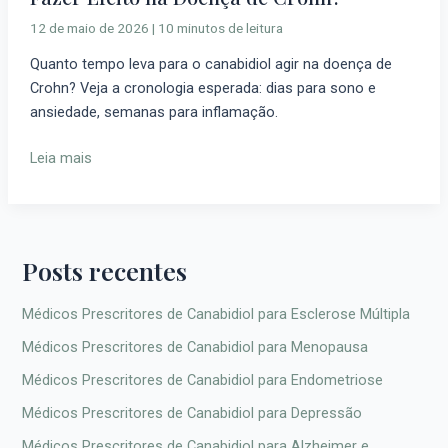
o
12 de maio de 2026
|
10 minutos de leitura
Canabidiol
Quanto tempo leva para o canabidiol agir na doença de
Leva
Crohn? Veja a cronologia esperada: dias para sono e
para
ansiedade, semanas para inflamação.
Fazer
Efeito
Leia mais
na
Doença
de
Crohn?
Posts recentes
Médicos Prescritores de Canabidiol para Esclerose Múltipla
Médicos Prescritores de Canabidiol para Menopausa
Médicos Prescritores de Canabidiol para Endometriose
Médicos Prescritores de Canabidiol para Depressão
Médicos Prescritores de Canabidiol para Alzheimer e