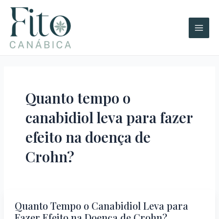
Ir
A
Main
para
r
Men
o
q
conteúdo
u
i
v
o
Quanto tempo o
s
canabidiol leva para fazer
efeito na doença de
Crohn?
Quanto Tempo o Canabidiol Leva para
Quanto
Fazer Efeito na Doença de Crohn?
Tempo