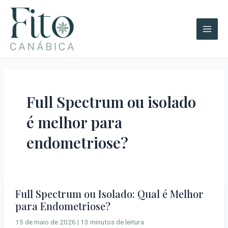
Ir
A
Main
para
r
Men
o
q
conteúdo
u
i
v
o
Full Spectrum ou isolado
s
é melhor para
endometriose?
Full Spectrum ou Isolado: Qual é Melhor
Full
para Endometriose?
Spectrum
ou
15 de maio de 2026
|
13 minutos de leitura