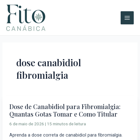
Ir
A
Main
para
r
Men
o
q
conteúdo
u
i
v
o
dose canabidiol
s
fibromialgia
Dose de Canabidiol para Fibromialgia:
Dose
Quantas Gotas Tomar e Como Titular
de
Canabidiol
6 de maio de 2026
|
15 minutos de leitura
para
Aprenda a dose correta de canabidiol para fibromialgia.
Fibromialgia: