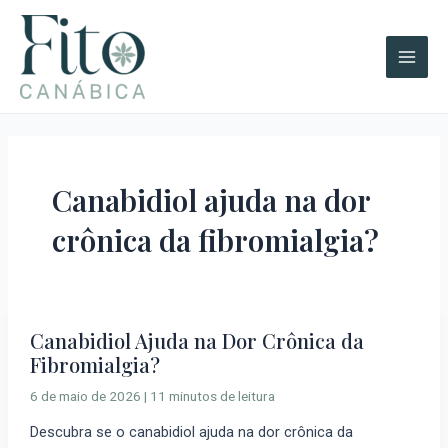
Ir
A
Main
para
r
Men
o
q
conteúdo
u
i
v
o
Canabidiol ajuda na dor
s
crônica da fibromialgia?
Canabidiol Ajuda na Dor Crônica da
Canabidiol
Fibromialgia?
Ajuda
na
6 de maio de 2026
|
11 minutos de leitura
Dor
Descubra se o canabidiol ajuda na dor crônica da
Crônica