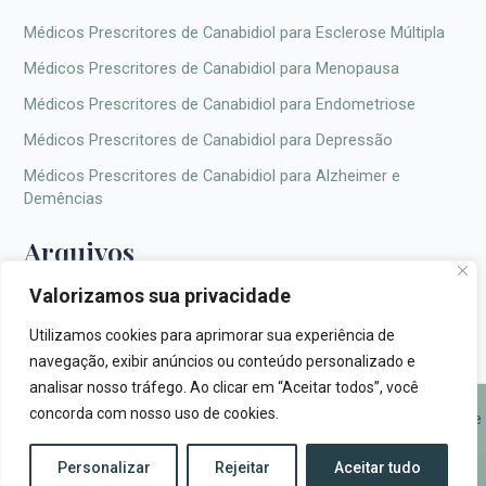
Médicos Prescritores de Canabidiol para Esclerose Múltipla
Médicos Prescritores de Canabidiol para Menopausa
Médicos Prescritores de Canabidiol para Endometriose
Médicos Prescritores de Canabidiol para Depressão
Médicos Prescritores de Canabidiol para Alzheimer e
Demências
Arquivos
Valorizamos sua privacidade
Utilizamos cookies para aprimorar sua experiência de
navegação, exibir anúncios ou conteúdo personalizado e
analisar nosso tráfego. Ao clicar em “Aceitar todos”, você
concorda com nosso uso de cookies.
© 2026 Fito Canabica |
fitocanabica.com.br
|
Política de Privacidade
Personalizar
Rejeitar
Aceitar tudo
Entrar em Contato