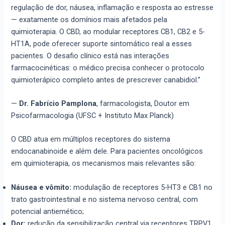
regulação de dor, náusea, inflamação e resposta ao estresse
— exatamente os domínios mais afetados pela
quimioterapia. O CBD, ao modular receptores CB1, CB2 e 5-
HT1A, pode oferecer suporte sintomático real a esses
pacientes. O desafio clínico está nas interações
farmacocinéticas: o médico precisa conhecer o protocolo
quimioterápico completo antes de prescrever canabidiol.”
—
Dr. Fabrício Pamplona
, farmacologista, Doutor em
Psicofarmacologia (UFSC + Instituto Max Planck)
O CBD atua em múltiplos receptores do sistema
endocanabinoide e além dele. Para pacientes oncológicos
em quimioterapia, os mecanismos mais relevantes são:
Náusea e vômito:
modulação de receptores 5-HT3 e CB1 no
trato gastrointestinal e no sistema nervoso central, com
potencial antiemético;
Dor:
redução da sensibilização central via receptores TRPV1