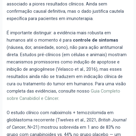
associado a piores resultados clínicos. Ainda sem
confirmação causal definitiva, mas o dado justifica cautela
específica para pacientes em imunoterapia.
É importante distinguir: a evidência mais robusta em
humanos até o momento é para
controle de sintomas
(náusea, dor, ansiedade, sono), não para ação antitumoral
direta. Estudos pré-clínicos (em células e animais) mostram
mecanismos promissores como indução de apoptose e
inibição de angiogênese (Velasco et al., 2016), mas esses
resultados ainda não se traduzem em indicação clínica de
cura ou tratamento do tumor em humanos. Para uma visão
completa das evidências, consulte nosso
Guia Completo
sobre Canabidiol e Câncer
.
O estudo clínico com nabiximols + temozolomida em
glioblastoma recorrente (Twelves et al., 2021,
British Journal
of Cancer
, N=21) mostrou sobrevida em 1 ano de 83% no
grupo com canabinoides vs. 44% no grupo placebo — um