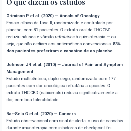
O que dizem os estudos
Grimison P et al. (2020) — Annals of Oncology
Ensaio clínico de fase II, randomizado e controlado por
placebo, com 81 pacientes. O extrato oral de THC:CBD
reduziu náusea e vômito
refratários
à quimioterapia — ou
seja, que não cediam aos antieméticos convencionais.
83%
dos pacientes preferiram o canabinoide ao placebo.
Johnson JR et al. (2010) — Journal of Pain and Symptom
Management
Estudo multicêntrico, duplo-cego, randomizado com 177
pacientes com dor oncológica refratária a opioides. O
extrato THC:CBD (nabiximols) reduziu significativamente a
dor, com boa tolerabilidade.
Bar-Sela G et al. (2020) — Cancers
Estudo observacional com sinal de alerta: o uso de cannabis
durante imunoterapia com inibidores de checkpoint foi