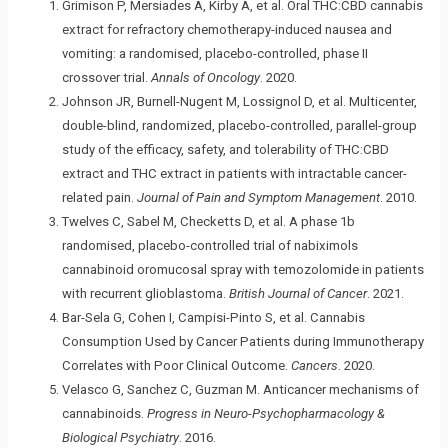
Grimison P, Mersiades A, Kirby A, et al. Oral THC:CBD cannabis
extract for refractory chemotherapy-induced nausea and
vomiting: a randomised, placebo-controlled, phase II
crossover trial.
Annals of Oncology
. 2020.
Johnson JR, Burnell-Nugent M, Lossignol D, et al. Multicenter,
double-blind, randomized, placebo-controlled, parallel-group
study of the efficacy, safety, and tolerability of THC:CBD
extract and THC extract in patients with intractable cancer-
related pain.
Journal of Pain and Symptom Management
. 2010.
Twelves C, Sabel M, Checketts D, et al. A phase 1b
randomised, placebo-controlled trial of nabiximols
cannabinoid oromucosal spray with temozolomide in patients
with recurrent glioblastoma.
British Journal of Cancer
. 2021.
Bar-Sela G, Cohen I, Campisi-Pinto S, et al. Cannabis
Consumption Used by Cancer Patients during Immunotherapy
Correlates with Poor Clinical Outcome.
Cancers
. 2020.
Velasco G, Sanchez C, Guzman M. Anticancer mechanisms of
cannabinoids.
Progress in Neuro-Psychopharmacology &
Biological Psychiatry
. 2016.