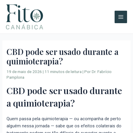
Ir
A
Main
para
r
Men
o
q
conteúdo
u
i
v
CBD pode ser usado durante a
o
quimioterapia?
s
19 de maio de 2026
|
11 minutos de leitura
| Por
Dr. Fabrício
Pamplona
CBD pode ser usado durante
a quimioterapia?
Quem passa pela quimioterapia — ou acompanha de perto
alguém nessa jornada — sabe que os efeitos colaterais do