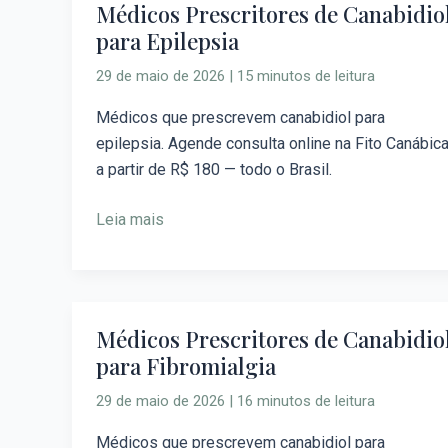
Médicos Prescritores de Canabidio
Médicos
para Epilepsia
Prescritores
de
29 de maio de 2026
|
15 minutos de leitura
Canabidiol
para
Médicos que prescrevem canabidiol para
Epilepsia
epilepsia. Agende consulta online na Fito Canábic
a partir de R$ 180 — todo o Brasil.
Leia mais
Médicos Prescritores de Canabidio
Médicos
para Fibromialgia
Prescritores
de
29 de maio de 2026
|
16 minutos de leitura
Canabidiol
para
Médicos que prescrevem canabidiol para