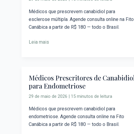
Canabidiol
para
Médicos que prescrevem canabidiol para
Esclerose
esclerose múltipla. Agende consulta online na Fito
Múltipla
Canábica a partir de R$ 180 — todo o Brasil.
Leia mais
Médicos Prescritores de Canabidio
Médicos
para Endometriose
Prescritores
de
29 de maio de 2026
|
15 minutos de leitura
Canabidiol
para
Médicos que prescrevem canabidiol para
Endometriose
endometriose. Agende consulta online na Fito
Canábica a partir de R$ 180 — todo o Brasil.