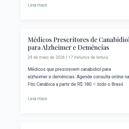
Leia mais
Médicos Prescritores de Canabidio
Médicos
para Alzheimer e Demências
Prescritores
de
29 de maio de 2026
|
17 minutos de leitura
Canabidiol
para
Médicos que prescrevem canabidiol para
Alzheimer
alzheimer e demências. Agende consulta online n
e
Fito Canábica a partir de R$ 180 — todo o Brasil.
Demências
Leia mais