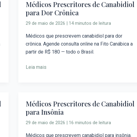
l
Médicos Prescritores de Canabidiol
Médicos
para Dor Crônica
Prescritores
de
29 de maio de 2026
|
14 minutos de leitura
Canabidiol
para
Médicos que prescrevem canabidiol para dor
Dor
a
crônica. Agende consulta online na Fito Canábica a
Crônica
partir de R$ 180 — todo o Brasil.
Leia mais
l
Médicos Prescritores de Canabidiol
Médicos
para Insônia
Prescritores
de
29 de maio de 2026
|
16 minutos de leitura
Canabidiol
para
Médicos que prescrevem canabidiol para insônia.