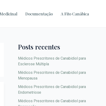
A
r
Medicinal
Documentação
A Fito Canábica
q
u
i
v
Posts recentes
o
s
Médicos Prescritores de Canabidiol para
Esclerose Múltipla
Médicos Prescritores de Canabidiol para
Menopausa
Médicos Prescritores de Canabidiol para
Endometriose
Médicos Prescritores de Canabidiol para