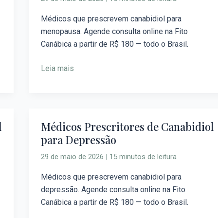
Canabidiol
para
Médicos que prescrevem canabidiol para
Menopausa
menopausa. Agende consulta online na Fito
Canábica a partir de R$ 180 — todo o Brasil.
Leia mais
l
Médicos Prescritores de Canabidiol
Médicos
para Depressão
Prescritores
de
29 de maio de 2026
|
15 minutos de leitura
Canabidiol
para
Médicos que prescrevem canabidiol para
Depressão
depressão. Agende consulta online na Fito
Canábica a partir de R$ 180 — todo o Brasil.