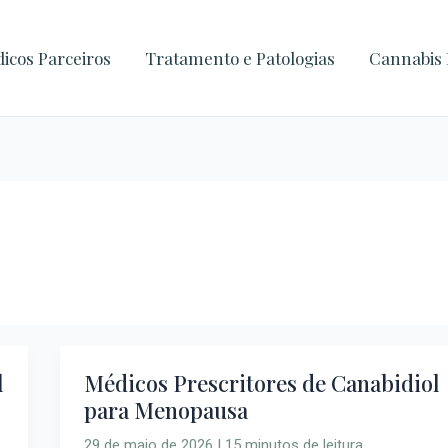
icos Parceiros
Tratamento e Patologias
Cannabis 
l
Médicos Prescritores de Canabidiol
Médicos
para Menopausa
Prescritores
de
29 de maio de 2026
|
15 minutos de leitura