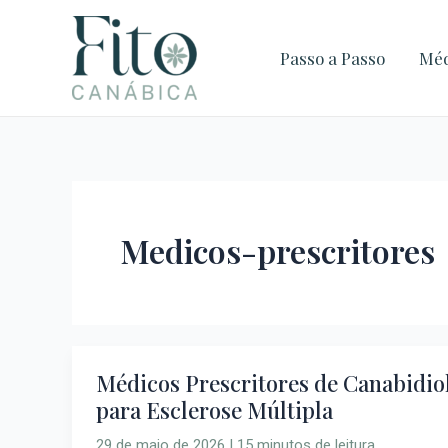
Ir
Post
para
pagination
Passo a Passo
Méd
o
conteúdo
Medicos-prescritores
Médicos Prescritores de Canabidio
Médicos
para Esclerose Múltipla
Prescritores
de
29 de maio de 2026
|
15 minutos de leitura