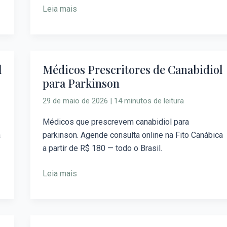
Leia mais
l
Médicos Prescritores de Canabidiol
Médicos
para Parkinson
Prescritores
de
29 de maio de 2026
|
14 minutos de leitura
Canabidiol
para
Médicos que prescrevem canabidiol para
Parkinson
a
parkinson. Agende consulta online na Fito Canábica
a partir de R$ 180 — todo o Brasil.
Leia mais