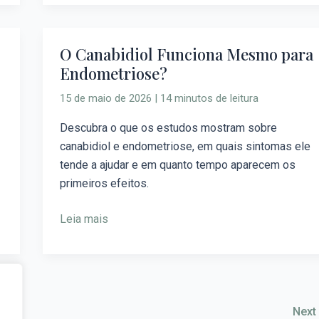
O Canabidiol Funciona Mesmo para
O
Endometriose?
Canabidiol
Funciona
15 de maio de 2026
|
14 minutos de leitura
Mesmo
para
Descubra o que os estudos mostram sobre
Endometriose?
canabidiol e endometriose, em quais sintomas ele
tende a ajudar e em quanto tempo aparecem os
primeiros efeitos.
Leia mais
2
Next