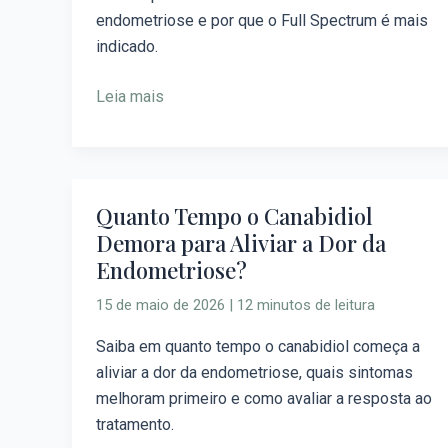
Melhor
endometriose e por que o Full Spectrum é mais
para
indicado.
Endometriose?
Leia mais
Quanto Tempo o Canabidiol
Quanto
Demora para Aliviar a Dor da
Tempo
Endometriose?
o
Canabidiol
15 de maio de 2026
|
12 minutos de leitura
Demora
para
Saiba em quanto tempo o canabidiol começa a
Aliviar
aliviar a dor da endometriose, quais sintomas
a
melhoram primeiro e como avaliar a resposta ao
Dor
tratamento.