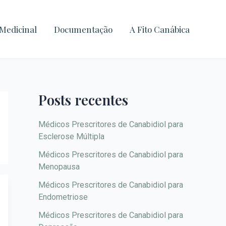
A
r
Medicinal
Documentação
A Fito Canábica
q
u
i
v
Posts recentes
o
s
Médicos Prescritores de Canabidiol para
Esclerose Múltipla
Médicos Prescritores de Canabidiol para
Menopausa
Médicos Prescritores de Canabidiol para
Endometriose
Médicos Prescritores de Canabidiol para