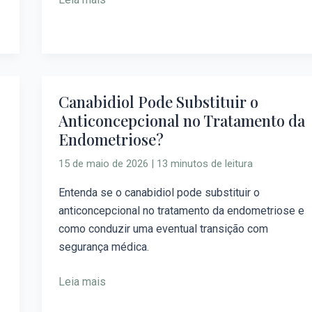
Canabidiol Pode Substituir o
Canabidiol
Anticoncepcional no Tratamento da
Pode
Endometriose?
Substituir
o
15 de maio de 2026
|
13 minutos de leitura
Anticoncepcional
no
Entenda se o canabidiol pode substituir o
Tratamento
anticoncepcional no tratamento da endometriose e
da
como conduzir uma eventual transição com
Endometriose?
segurança médica.
Leia mais