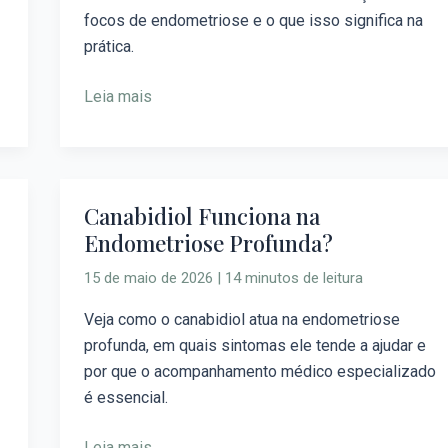
de
focos de endometriose e o que isso significa na
Endometriose?
prática.
Leia mais
Canabidiol Funciona na
Canabidiol
Endometriose Profunda?
Funciona
na
15 de maio de 2026
|
14 minutos de leitura
Endometriose
Profunda?
Veja como o canabidiol atua na endometriose
profunda, em quais sintomas ele tende a ajudar e
por que o acompanhamento médico especializado
é essencial.
Leia mais