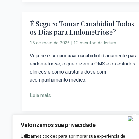
É Seguro Tomar Canabidiol Todos
É
os Dias para Endometriose?
Seguro
Tomar
15 de maio de 2026
|
12 minutos de leitura
Canabidiol
Todos
Veja se é seguro usar canabidiol diariamente para
os
endometriose, o que dizem a OMS e os estudos
Dias
clínicos e como ajustar a dose com
para
acompanhamento médico.
Endometriose?
Leia mais
Valorizamos sua privacidade
1
Utilizamos cookies para aprimorar sua experiência de