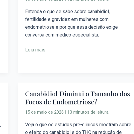
Quer
Engravidar
Entenda o que se sabe sobre canabidiol,
com
fertilidade e gravidez em mulheres com
Endometriose?
endometriose e por que essa decisão exige
conversa com médico especialista.
Leia mais
Canabidiol Diminui o Tamanho dos
Canabidiol
Focos de Endometriose?
Diminui
o
15 de maio de 2026
|
13 minutos de leitura
Tamanho
dos
,
Veja o que os estudos pré-clínicos mostram sobre
Focos
o efeito do canabidiol e do THC na redução de