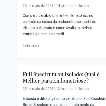
que
15 de maio de 2026
|
14 minutos de leitura
Anti-
inflamatório
Compare canabidiol e anti-inflamatórios no
para
controle da cólica da endometriose, perfil de
a
efeitos colaterais e como avaliar a melhor
Cólica
estratégia com seu médi
da
Endometriose?
Leia mais
Full Spectrum ou Isolado: Qual é
Full
Melhor para Endometriose?
Spectrum
ou
15 de maio de 2026
|
13 minutos de leitura
Isolado:
Qual
Entenda a diferença entre canabidiol Full Spectrum
é
Broad Spectrum e isolado no tratamento da