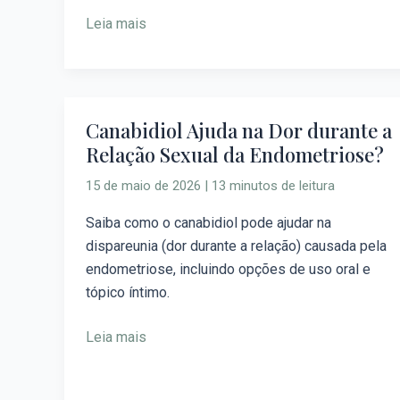
da
Endometriose?
Leia mais
Canabidiol Ajuda na Dor durante a
Canabidiol
Relação Sexual da Endometriose?
Ajuda
na
15 de maio de 2026
|
13 minutos de leitura
Dor
durante
Saiba como o canabidiol pode ajudar na
a
dispareunia (dor durante a relação) causada pela
Relação
endometriose, incluindo opções de uso oral e
Sexual
tópico íntimo.
da
Leia mais
Endometriose?