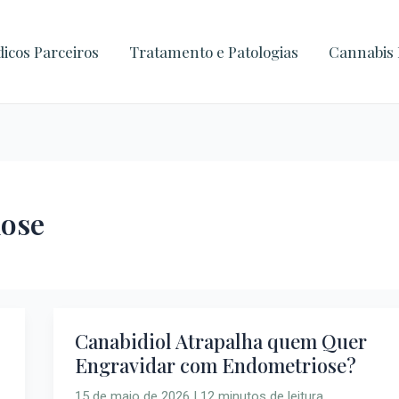
icos Parceiros
Tratamento e Patologias
Cannabis 
iose
Canabidiol Atrapalha quem Quer
Canabidiol
Engravidar com Endometriose?
Atrapalha
quem
15 de maio de 2026
|
12 minutos de leitura