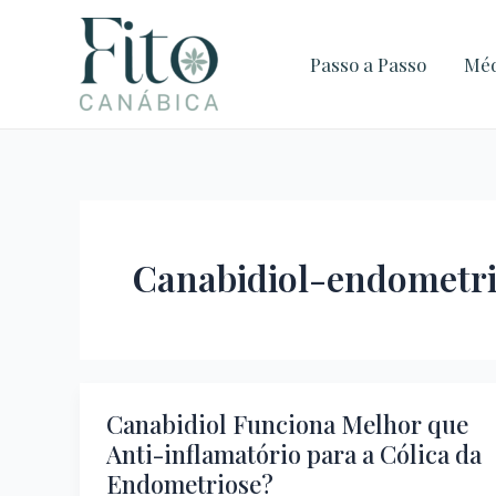
Ir
Post
para
pagination
Passo a Passo
Méd
o
conteúdo
Canabidiol-endometr
Canabidiol Funciona Melhor que
Canabidiol
Anti-inflamatório para a Cólica da
Funciona
Endometriose?
Melhor