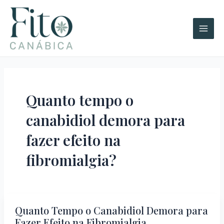
Ir
A
Main
para
r
Men
o
q
conteúdo
u
i
v
o
Quanto tempo o
s
canabidiol demora para
fazer efeito na
fibromialgia?
Quanto Tempo o Canabidiol Demora para
Quanto
Fazer Efeito na Fibromialgia
Tempo