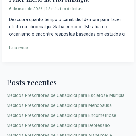
o
6 de maio de 2026
|
12 minutos de leitura
Canabidiol
Descubra quanto tempo o canabidiol demora para fazer
Demora
efeito na fibromialgia. Saiba como o CBD atua no
para
organismo e encontre respostas baseadas em estudos ci
Fazer
Efeito
Leia mais
na
Fibromialgia
Posts recentes
Médicos Prescritores de Canabidiol para Esclerose Múltipla
Médicos Prescritores de Canabidiol para Menopausa
Médicos Prescritores de Canabidiol para Endometriose
Médicos Prescritores de Canabidiol para Depressão
Médicos Prescritores de Canabidiol para Alzheimer e