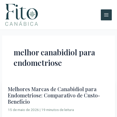
Ir
A
Main
para
r
Men
o
q
conteúdo
u
i
v
o
melhor canabidiol para
s
endometriose
Melhores Marcas de Canabidiol para
Melhores
Endometriose: Comparativo de Custo-
Marcas
Benefício
de
Canabidiol
15 de maio de 2026
|
19 minutos de leitura
para