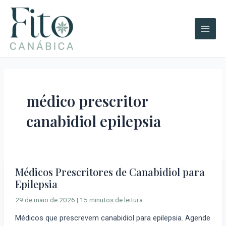
Ir
A
Main
para
r
Men
o
q
conteúdo
u
i
v
o
médico prescritor
s
canabidiol epilepsia
Médicos Prescritores de Canabidiol para
Médicos
Epilepsia
Prescritores
de
29 de maio de 2026
|
15 minutos de leitura
Canabidiol
Médicos que prescrevem canabidiol para epilepsia. Agende
para