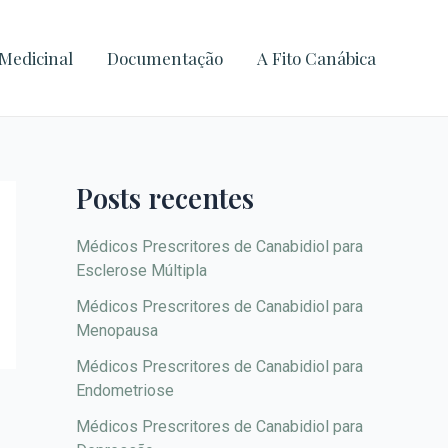
A
r
Medicinal
Documentação
A Fito Canábica
q
u
i
v
Posts recentes
o
s
Médicos Prescritores de Canabidiol para
Esclerose Múltipla
Médicos Prescritores de Canabidiol para
Menopausa
Médicos Prescritores de Canabidiol para
Endometriose
Médicos Prescritores de Canabidiol para