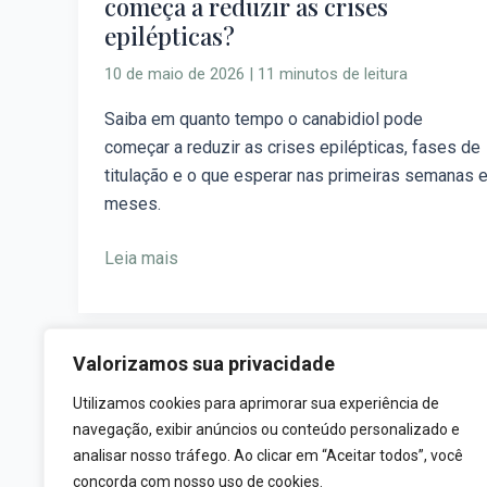
começa a reduzir as crises
quanto
epilépticas?
tempo
o
10 de maio de 2026
|
11 minutos de leitura
canabidiol
começa
Saiba em quanto tempo o canabidiol pode
a
começar a reduzir as crises epilépticas, fases de
reduzir
titulação e o que esperar nas primeiras semanas 
as
meses.
crises
epilépticas?
Leia mais
Valorizamos sua privacidade
Utilizamos cookies para aprimorar sua experiência de
navegação, exibir anúncios ou conteúdo personalizado e
analisar nosso tráfego. Ao clicar em “Aceitar todos”, você
concorda com nosso uso de cookies.