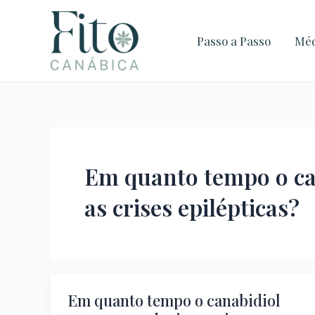
Ir
para
Passo a Passo
Méd
o
conteúdo
Em quanto tempo o ca
as crises epilépticas?
Em quanto tempo o canabidiol
Em