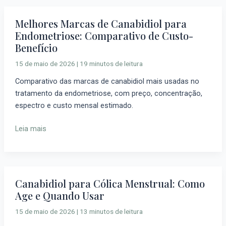
Melhores Marcas de Canabidiol para
Melhores
Endometriose: Comparativo de Custo-
Marcas
Benefício
de
Canabidiol
15 de maio de 2026
|
19 minutos de leitura
para
Comparativo das marcas de canabidiol mais usadas no
Endometriose:
tratamento da endometriose, com preço, concentração,
Comparativo
espectro e custo mensal estimado.
de
Custo-
Leia mais
Benefício
Canabidiol para Cólica Menstrual: Como
Canabidiol
Age e Quando Usar
para
Cólica
15 de maio de 2026
|
13 minutos de leitura
Menstrual: