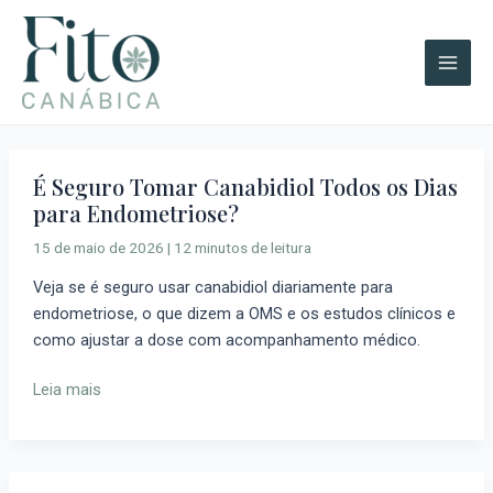
Ir
Post
A
Main
para
pagination
r
Men
o
q
conteúdo
u
i
v
É Seguro Tomar Canabidiol Todos os Dias
É
o
para Endometriose?
Seguro
s
Tomar
15 de maio de 2026
|
12 minutos de leitura
Canabidiol
Veja se é seguro usar canabidiol diariamente para
Todos
endometriose, o que dizem a OMS e os estudos clínicos e
os
como ajustar a dose com acompanhamento médico.
Dias
para
Leia mais
Endometriose?