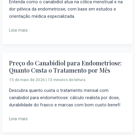
Entenda como o canabidiol atua na cólica menstrual e na
Como
dor pélvica da endometriose, com base em estudos e
Age
orientação médica especializada.
e
Quando
Leia mais
Usar
Preço do Canabidiol para Endometriose:
Preço
Quanto Custa o Tratamento por Mês
do
Canabidiol
15 de maio de 2026
|
13 minutos de leitura
para
Descubra quanto custa o tratamento mensal com
Endometriose:
canabidiol para endometriose: cálculo realista por dose,
Quanto
durabilidade do frasco e marcas com bom custo-benefí
Custa
o
Leia mais
Tratamento
por
Mês