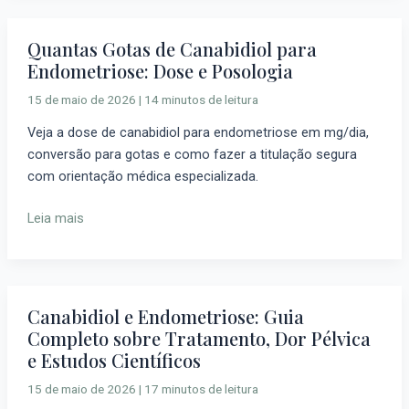
Quantas Gotas de Canabidiol para
Quantas
Endometriose: Dose e Posologia
Gotas
de
15 de maio de 2026
|
14 minutos de leitura
Canabidiol
Veja a dose de canabidiol para endometriose em mg/dia,
para
conversão para gotas e como fazer a titulação segura
Endometriose:
com orientação médica especializada.
Dose
e
Leia mais
Posologia
Canabidiol e Endometriose: Guia
Canabidiol
Completo sobre Tratamento, Dor Pélvica
e
e Estudos Científicos
Endometriose:
Guia
15 de maio de 2026
|
17 minutos de leitura
Completo