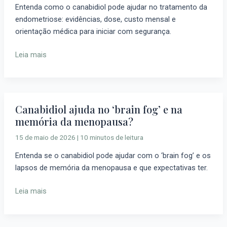
Entenda como o canabidiol pode ajudar no tratamento da
sobre
endometriose: evidências, dose, custo mensal e
Tratamento,
orientação médica para iniciar com segurança.
Dor
Pélvica
Leia mais
e
Estudos
Científicos
Canabidiol ajuda no ‘brain fog’ e na
Canabidiol
memória da menopausa?
ajuda
no
15 de maio de 2026
|
10 minutos de leitura
‘brain
Entenda se o canabidiol pode ajudar com o ‘brain fog’ e os
fog’
lapsos de memória da menopausa e que expectativas ter.
e
na
Leia mais
memória
da
menopausa?