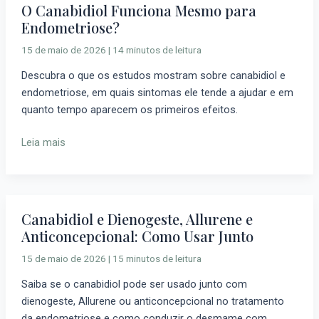
O Canabidiol Funciona Mesmo para
O
Endometriose?
Canabidiol
Funciona
15 de maio de 2026
|
14 minutos de leitura
Mesmo
Descubra o que os estudos mostram sobre canabidiol e
para
endometriose, em quais sintomas ele tende a ajudar e em
Endometriose?
quanto tempo aparecem os primeiros efeitos.
Leia mais
Canabidiol e Dienogeste, Allurene e
Canabidiol
Anticoncepcional: Como Usar Junto
e
Dienogeste,
15 de maio de 2026
|
15 minutos de leitura
Allurene
Saiba se o canabidiol pode ser usado junto com
e
dienogeste, Allurene ou anticoncepcional no tratamento
Anticoncepcional:
da endometriose e como conduzir o desmame com