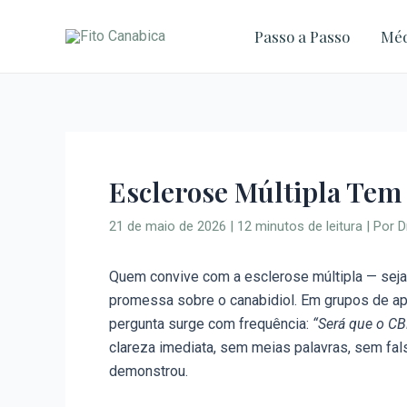
Ir
para
Passo a Passo
Méd
o
conteúdo
Esclerose Múltipla Tem
21 de maio de 2026
|
12 minutos de leitura
| Por
D
Quem convive com a esclerose múltipla — seja 
promessa sobre o canabidiol. Em grupos de apo
pergunta surge com frequência:
“Será que o CB
clareza imediata, sem meias palavras, sem fa
demonstrou.