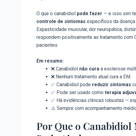
O que o canabidiol
pode fazer
— e isso sim te
controle de sintomas
específicos da doença 
Espasticidade muscular, dor neuropática, dist
respondem positivamente ao tratamento com Ca
pacientes.
Em resumo:
❌ Canabidiol
não cura
a esclerose múlti
❌ Nenhum tratamento atual cura a EM.
✅ Canabidiol pode
reduzir sintomas
co
✅ Pode ser usado como
terapia adjuv
✅ Há evidências clínicas robustas — 
⚠️ Sempre com acompanhamento médico
Por Que o Canabidiol