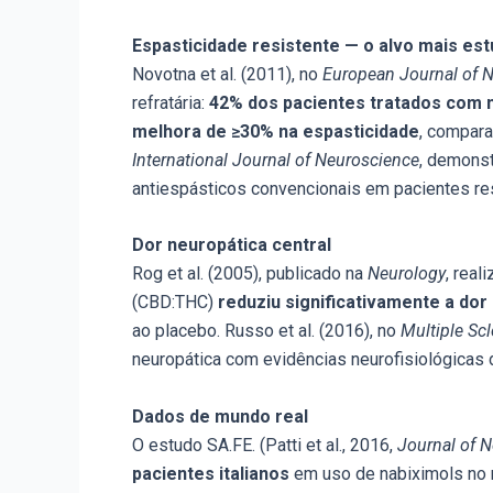
Espasticidade resistente — o alvo mais es
Novotna et al. (2011), no
European Journal of 
refratária:
42% dos pacientes tratados com n
melhora de ≥30% na espasticidade
, compara
International Journal of Neuroscience
, demonst
antiespásticos convencionais em pacientes re
Dor neuropática central
Rog et al. (2005), publicado na
Neurology
, rea
(CBD:THC)
reduziu significativamente a dor
ao placebo. Russo et al. (2016), no
Multiple Scl
neuropática com evidências neurofisiológicas d
Dados de mundo real
O estudo SA.FE. (Patti et al., 2016,
Journal of N
pacientes italianos
em uso de nabiximols no m