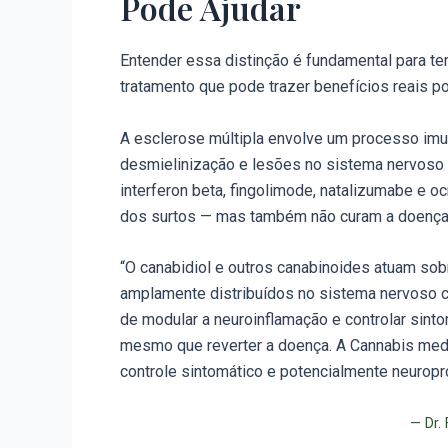
Pode Ajudar
Entender essa distinção é fundamental para te
tratamento que pode trazer benefícios reais po
A esclerose múltipla envolve um processo im
desmielinização e lesões no sistema nervoso
interferon beta, fingolimode, natalizumabe e o
dos surtos — mas também não curam a doença. 
“O canabidiol e outros canabinoides atuam so
amplamente distribuídos no sistema nervoso ce
de modular a neuroinflamação e controlar sin
mesmo que reverter a doença. A Cannabis medi
controle sintomático e potencialmente neuropro
— Dr.