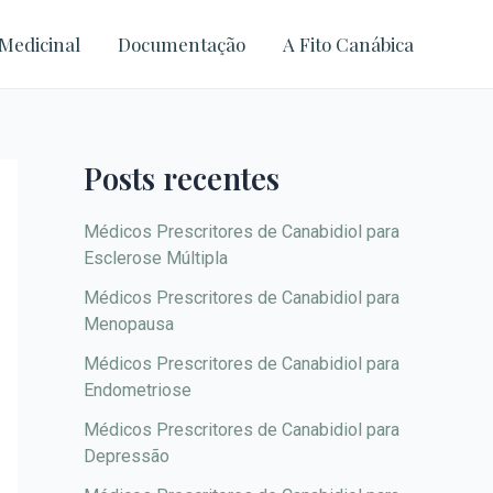
A
Medicinal
Documentação
A Fito Canábica
r
q
u
i
Posts recentes
v
o
Médicos Prescritores de Canabidiol para
Esclerose Múltipla
s
Médicos Prescritores de Canabidiol para
Menopausa
Médicos Prescritores de Canabidiol para
Endometriose
Médicos Prescritores de Canabidiol para
Depressão