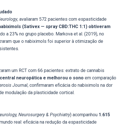
tudado
Neurology
, avaliaram 572 pacientes com espasticidade
abiximols (Sativex — spray CBD:THC 1:1) obtiveram
do a 23% no grupo placebo. Markova et al. (2019), no
raram que o nabiximols foi superior à otimização de
sistentes.
lizaram um RCT com 66 pacientes: extrato de cannabis
 central neuropática e melhorou o sono
em comparação
erosis Journal
, confirmaram eficácia do nabiximols na dor
e modulação da plasticidade cortical.
eurology, Neurosurgery & Psychiatry
) acompanhou
1.615
undo real: eficácia na redução da espasticidade