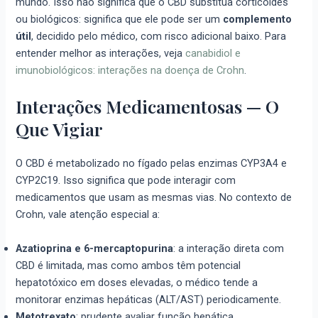
mundo. Isso não significa que o CBD substitua corticoides
ou biológicos: significa que ele pode ser um
complemento
útil
, decidido pelo médico, com risco adicional baixo. Para
entender melhor as interações, veja
canabidiol e
imunobiológicos: interações na doença de Crohn
.
Interações Medicamentosas — O
Que Vigiar
O CBD é metabolizado no fígado pelas enzimas CYP3A4 e
CYP2C19. Isso significa que pode interagir com
medicamentos que usam as mesmas vias. No contexto de
Crohn, vale atenção especial a:
Azatioprina e 6-mercaptopurina
: a interação direta com
CBD é limitada, mas como ambos têm potencial
hepatotóxico em doses elevadas, o médico tende a
monitorar enzimas hepáticas (ALT/AST) periodicamente.
Metotrexato
: prudente avaliar função hepática,