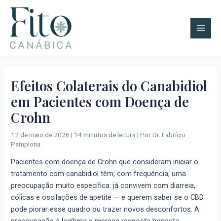
Ir
A
Main
para
r
Men
o
q
conteúdo
u
i
v
Efeitos Colaterais do Canabidiol
o
em Pacientes com Doença de
s
Crohn
12 de maio de 2026
|
14 minutos de leitura
| Por
Dr. Fabrício
Pamplona
Pacientes com doença de Crohn que consideram iniciar o
tratamento com canabidiol têm, com frequência, uma
preocupação muito específica: já convivem com diarreia,
cólicas e oscilações de apetite — e querem saber se o CBD
pode piorar esse quadro ou trazer novos desconfortos. A