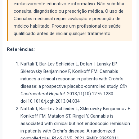
exclusivamente educativo e informativo. Não substitui
consulta, diagnóstico ou prescrição médica. O uso de
Cannabis medicinal requer avaliação e prescrição de
médico habilitado. Procure um profissional de saúde
qualificado antes de iniciar qualquer tratamento.
Referências:
Naftali T, Bar-Lev Schleider L, Dotan I, Lansky EP,
Sklerovsky Benjaminov F, Konikoff FM. Cannabis
induces a clinical response in patients with Crohn’s
disease: a prospective placebo-controlled study.
Clin
Gastroenterol Hepatol.
2013;11(10):1276-1280.
doi:10.1016/j.cgh.2013.04.034
Naftali T, Bar-Lev Schleider L, Sklerovsky Benjaminov F,
Konikoff FM, Matalon ST, Ringel Y. Cannabis is
associated with clinical but not endoscopic remission
in patients with Crohn’s disease: A randomized
controlled trial.
PLoS ONE.
2021. PMID: 33858011