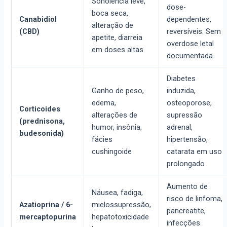
Sonolência leve,
dose-
boca seca,
Canabidiol
dependentes,
alteração de
(CBD)
reversíveis. Sem
apetite, diarreia
overdose letal
em doses altas
documentada.
Diabetes
Ganho de peso,
induzida,
edema,
osteoporose,
Corticoides
alterações de
supressão
(prednisona,
humor, insônia,
adrenal,
budesonida)
fácies
hipertensão,
cushingoide
catarata em uso
prolongado
Aumento de
Náusea, fadiga,
risco de linfoma,
Azatioprina / 6-
mielossupressão,
pancreatite,
mercaptopurina
hepatotoxicidade
infecções