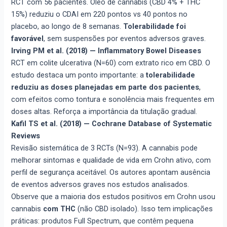
RCT com 56 pacientes. Óleo de cannabis (CBD 4% + THC
15%) reduziu o CDAI em 220 pontos vs 40 pontos no
placebo, ao longo de 8 semanas.
Tolerabilidade foi
favorável
, sem suspensões por eventos adversos graves.
Irving PM et al. (2018) — Inflammatory Bowel Diseases
RCT em colite ulcerativa (N=60) com extrato rico em CBD. O
estudo destaca um ponto importante: a
tolerabilidade
reduziu as doses planejadas em parte dos pacientes
,
com efeitos como tontura e sonolência mais frequentes em
doses altas. Reforça a importância da titulação gradual.
Kafil TS et al. (2018) — Cochrane Database of Systematic
Reviews
Revisão sistemática de 3 RCTs (N=93). A cannabis pode
melhorar sintomas e qualidade de vida em Crohn ativo, com
perfil de segurança aceitável. Os autores apontam ausência
de eventos adversos graves nos estudos analisados.
Observe que a maioria dos estudos positivos em Crohn usou
cannabis
com THC
(não CBD isolado). Isso tem implicações
práticas: produtos Full Spectrum, que contêm pequena