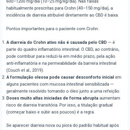
600–1200 mg/dia (10–25 mg/kg/dia). Nas faixas
habitualmente prescritas para Crohn (40–150 mg/dia), a
incidência de diarreia atribuível diretamente ao CBD é baixa.
Pontos importantes para o paciente com Crohn:
A diarreia do Crohn ativo não é causada pelo CBD
— é
parte do quadro inflamatório intestinal. O CBD, ao contrário,
pode contribuir para reduzi-la em médio prazo, pela ação
anti-inflamatória e na permeabilidade da barreira intestinal
(Couch et al., 2019).
A formulação oleosa pode causar desconforto inicial
em
alguns pacientes com mucosa intestinal sensibilizada —
geralmente resolvido tomando o óleo junto a uma refeição.
Doses muito altas iniciadas de forma abrupta
aumentam
risco de diarreia transitória. Por isso, a titulação gradual
(começar baixo e subir aos poucos) é a regra.
Se aparecer diarreia nova ou piora do padrão habitual após