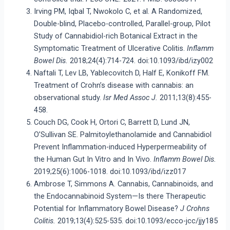
Irving PM, Iqbal T, Nwokolo C, et al. A Randomized,
Double-blind, Placebo-controlled, Parallel-group, Pilot
Study of Cannabidiol-rich Botanical Extract in the
Symptomatic Treatment of Ulcerative Colitis.
Inflamm
Bowel Dis.
2018;24(4):714-724. doi:10.1093/ibd/izy002
Naftali T, Lev LB, Yablecovitch D, Half E, Konikoff FM.
Treatment of Crohn’s disease with cannabis: an
observational study.
Isr Med Assoc J.
2011;13(8):455-
458.
Couch DG, Cook H, Ortori C, Barrett D, Lund JN,
O’Sullivan SE. Palmitoylethanolamide and Cannabidiol
Prevent Inflammation-induced Hyperpermeability of
the Human Gut In Vitro and In Vivo.
Inflamm Bowel Dis.
2019;25(6):1006-1018. doi:10.1093/ibd/izz017
Ambrose T, Simmons A. Cannabis, Cannabinoids, and
the Endocannabinoid System—Is there Therapeutic
Potential for Inflammatory Bowel Disease?
J Crohns
Colitis.
2019;13(4):525-535. doi:10.1093/ecco-jcc/jjy185