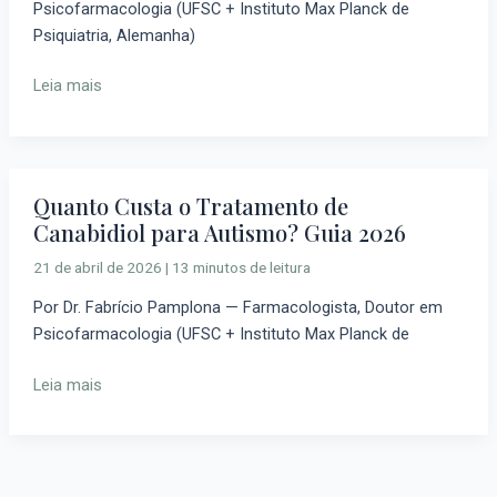
Psicofarmacologia (UFSC + Instituto Max Planck de
Qual
Psiquiatria, Alemanha)
é
Melhor?
Leia mais
Guia
Médico-
Científico
Quanto Custa o Tratamento de
Quanto
Canabidiol para Autismo? Guia 2026
Custa
o
21 de abril de 2026
|
13 minutos de leitura
Tratamento
Por Dr. Fabrício Pamplona — Farmacologista, Doutor em
de
Psicofarmacologia (UFSC + Instituto Max Planck de
Canabidiol
para
Leia mais
Autismo?
Guia
2026