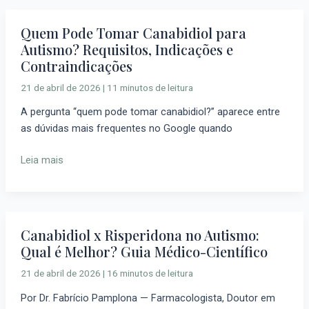
as
Famílias
Quem Pode Tomar Canabidiol para
Quem
Autismo? Requisitos, Indicações e
Pode
Contraindicações
Tomar
Canabidiol
21 de abril de 2026
|
11 minutos de leitura
para
A pergunta “quem pode tomar canabidiol?” aparece entre
Autismo?
as dúvidas mais frequentes no Google quando
Requisitos,
Indicações
Leia mais
e
Contraindicações
Canabidiol x Risperidona no Autismo:
Canabidiol
Qual é Melhor? Guia Médico-Científico
x
Risperidona
21 de abril de 2026
|
16 minutos de leitura
no
Por Dr. Fabrício Pamplona — Farmacologista, Doutor em
Autismo: