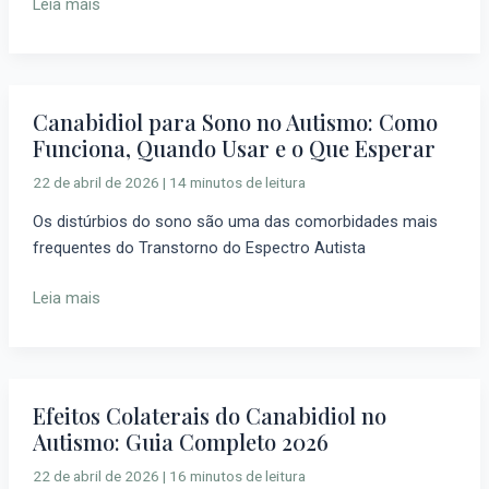
Leia mais
Esperar
em
Termos
de
Comunicação
Canabidiol para Sono no Autismo: Como
Canabidiol
Funciona, Quando Usar e o Que Esperar
para
Sono
22 de abril de 2026
|
14 minutos de leitura
no
Os distúrbios do sono são uma das comorbidades mais
Autismo:
frequentes do Transtorno do Espectro Autista
Como
Funciona,
Leia mais
Quando
Usar
e
o
Que
Efeitos Colaterais do Canabidiol no
Efeitos
Esperar
Autismo: Guia Completo 2026
Colaterais
do
22 de abril de 2026
|
16 minutos de leitura