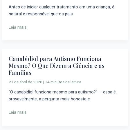
Canabidiol
Antes de iniciar qualquer tratamento em uma criança, é
no
natural e responsável que os pais
Autismo:
Guia
Leia mais
Completo
2026
Canabidiol para Autismo Funciona
Canabidiol
Mesmo? O Que Dizem a Ciência e as
para
Famílias
Autismo
Funciona
21 de abril de 2026
|
14 minutos de leitura
Mesmo?
“O canabidiol funciona mesmo para autismo?” — essa é,
O
provavelmente, a pergunta mais honesta e
Que
Dizem
Leia mais
a
Ciência
e