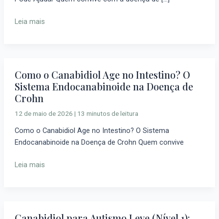
Como
o
Leia mais
Canabidiol
Pode
Ajudar
Como o Canabidiol Age no Intestino? O
Como
Sistema Endocanabinoide na Doença de
o
Crohn
Canabidiol
Age
12 de maio de 2026
|
13 minutos de leitura
no
Como o Canabidiol Age no Intestino? O Sistema
Intestino?
Endocanabinoide na Doença de Crohn Quem convive
O
Sistema
Leia mais
Endocanabinoide
na
Doença
de
Crohn
Canabidiol para Autismo Leve (Nível 1):
Canabidiol