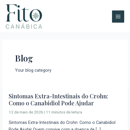
Ir
Post
A
Main
para
pagination
r
Men
o
q
conteúdo
u
i
v
o
Blog
s
Your blog category
Sintomas Extra-Intestinais do Crohn:
Sintomas
Como o Canabidiol Pode Ajudar
Extra-
Intestinais
12 de maio de 2026
|
11 minutos de leitura
do
Sintomas Extra-Intestinais do Crohn: Como o Canabidiol
Crohn:
Pode Ajudar Quem convive com a doença de […]