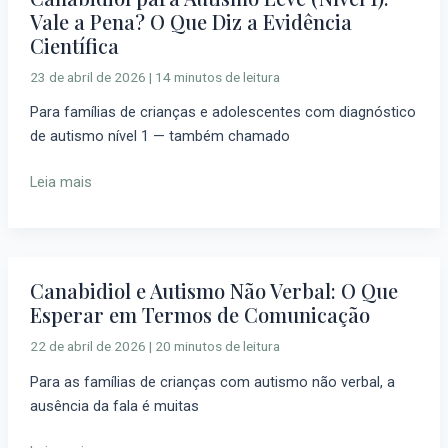
Vale a Pena? O Que Diz a Evidência
para
Científica
Autismo
Leve
23 de abril de 2026
|
14 minutos de leitura
(Nível
Para famílias de crianças e adolescentes com diagnóstico
1):
de autismo nível 1 — também chamado
Vale
a
Leia mais
Pena?
O
Que
Diz
a
Canabidiol e Autismo Não Verbal: O Que
Canabidiol
Evidência
Esperar em Termos de Comunicação
e
Científica
Autismo
22 de abril de 2026
|
20 minutos de leitura
Não
Para as famílias de crianças com autismo não verbal, a
Verbal:
ausência da fala é muitas
O
Que