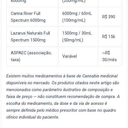
6000mg
(200mg/mL)
Canna River Full
6000mg / 60mL
R$ 390
Spectrum 6000mg
(100mg/mL)
Lazarus Naturals Full
1500mg / 30mL
R$ 156
Spectrum 1500mg
(50mg/mL)
ASPAEC (associação,
~R$
Variável
taxa)
30/mês
Existem muitos medicamentos à base de Cannabis medicinal
disponíveis no mercado. Os produtos citados neste artigo são
mencionados como parâmetro ilustrativo de composição e
faixa de preço — não constituem recomendação de compra. A
escolha do medicamento, da dose e da via de acesso é
sempre definida pelo médico prescritor com base no quadro
clínico individual do paciente.