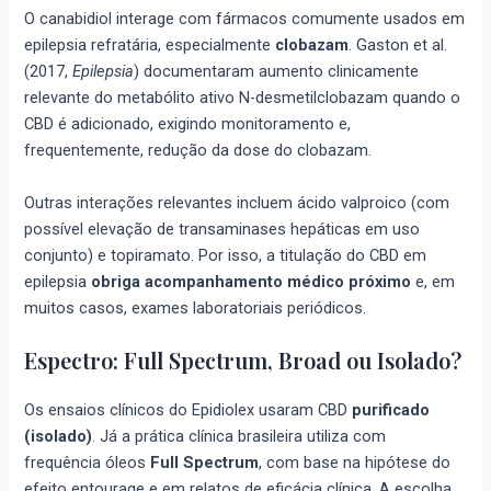
O canabidiol interage com fármacos comumente usados em
epilepsia refratária, especialmente
clobazam
. Gaston et al.
(2017,
Epilepsia
) documentaram aumento clinicamente
relevante do metabólito ativo N-desmetilclobazam quando o
CBD é adicionado, exigindo monitoramento e,
frequentemente, redução da dose do clobazam.
Outras interações relevantes incluem ácido valproico (com
possível elevação de transaminases hepáticas em uso
conjunto) e topiramato. Por isso, a titulação do CBD em
epilepsia
obriga acompanhamento médico próximo
e, em
muitos casos, exames laboratoriais periódicos.
Espectro: Full Spectrum, Broad ou Isolado?
Os ensaios clínicos do Epidiolex usaram CBD
purificado
(isolado)
. Já a prática clínica brasileira utiliza com
frequência óleos
Full Spectrum
, com base na hipótese do
efeito entourage e em relatos de eficácia clínica. A escolha