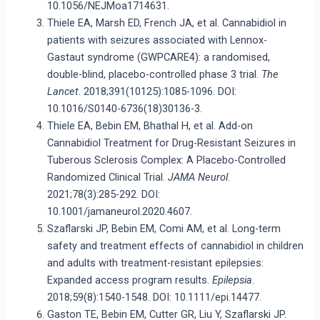
10.1056/NEJMoa1714631.
Thiele EA, Marsh ED, French JA, et al. Cannabidiol in
patients with seizures associated with Lennox-
Gastaut syndrome (GWPCARE4): a randomised,
double-blind, placebo-controlled phase 3 trial.
The
Lancet
. 2018;391(10125):1085-1096. DOI:
10.1016/S0140-6736(18)30136-3.
Thiele EA, Bebin EM, Bhathal H, et al. Add-on
Cannabidiol Treatment for Drug-Resistant Seizures in
Tuberous Sclerosis Complex: A Placebo-Controlled
Randomized Clinical Trial.
JAMA Neurol
.
2021;78(3):285-292. DOI:
10.1001/jamaneurol.2020.4607.
Szaflarski JP, Bebin EM, Comi AM, et al. Long-term
safety and treatment effects of cannabidiol in children
and adults with treatment-resistant epilepsies:
Expanded access program results.
Epilepsia
.
2018;59(8):1540-1548. DOI: 10.1111/epi.14477.
Gaston TE, Bebin EM, Cutter GR, Liu Y, Szaflarski JP.