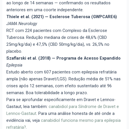
ao longo de 14 semanas — confirmando os resultados
anteriores em uma coorte independente.
Thiele et al. (2021) — Esclerose Tuberosa (GWPCARE6)
JAMA Neurology
RCT com 224 pacientes com Complexo da Esclerose
Tuberosa. Redução mediana de crises de 48,6% (CBD
25mg/kg/dia) e 47,5% (CBD 50mg/kg/dia), vs. 26,5% no
placebo.
Szaflarski et al. (2018) — Programa de Acesso Expandido
Epilepsia
Estudo aberto com 607 pacientes com epilepsia refratária
ampla (não apenas Dravet/LGS). Redução média de 51% nas
crises após 12 semanas, com efeito sustentado até 96
semanas. Boa tolerabilidade a longo prazo.
Para se aprofundar especificamente em Dravet e Lennox-
Gastaut, leia também:
canabidiol para Síndrome de Dravet e
Lennox-Gastaut
. Para uma análise honesta de até onde a
evidência vai, veja
canabidiol funciona mesmo para epilepsia
refratária?
.