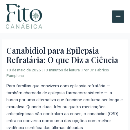
Ir
A
Main
para
r
Men
o
q
conteúdo
u
i
v
Canabidiol para Epilepsia
o
Refratária: O que Diz a Ciência
s
10 de maio de 2026
|
13 minutos de leitura
| Por
Dr. Fabrício
Pamplona
Para famílias que convivem com epilepsia refratária —
também chamada de epilepsia farmacorresistente —, a
busca por uma alternativa que funcione costuma ser longa e
exaustiva. Quando duas, três ou quatro medicações
antiepilépticas não controlam as crises, o canabidiol (CBD)
entra na conversa como uma das opções com melhor
evidência científica das últimas décadas.