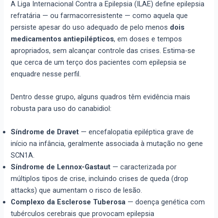
A Liga Internacional Contra a Epilepsia (ILAE) define epilepsia
refratária — ou farmacorresistente — como aquela que
persiste apesar do uso adequado de pelo menos
dois
medicamentos antiepilépticos
, em doses e tempos
apropriados, sem alcançar controle das crises. Estima-se
que cerca de um terço dos pacientes com epilepsia se
enquadre nesse perfil.
Dentro desse grupo, alguns quadros têm evidência mais
robusta para uso do canabidiol:
Síndrome de Dravet
— encefalopatia epiléptica grave de
início na infância, geralmente associada à mutação no gene
SCN1A.
Síndrome de Lennox-Gastaut
— caracterizada por
múltiplos tipos de crise, incluindo crises de queda (drop
attacks) que aumentam o risco de lesão.
Complexo da Esclerose Tuberosa
— doença genética com
tubérculos cerebrais que provocam epilepsia